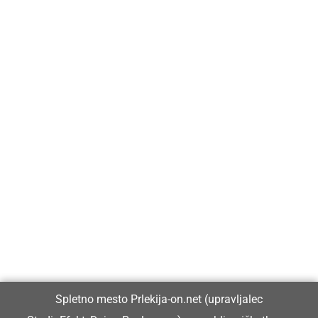
Prlekija-on.net je največji in najbolje obiskan spletni medij v
Prlekiji.
Vpisan je v razvid medijev, ki ga vodi Ministrstvo za kulturo
Republike Slovenije, pod zaporedno številko 1529.
Glavni in odgovorni urednik:
Spletno mesto Prlekija-on.net (upravljalec
Dejan Razlag