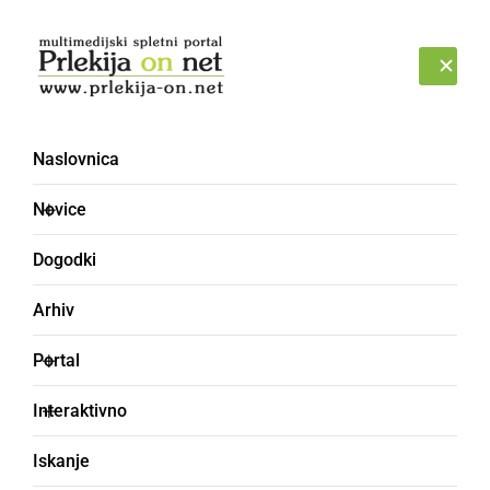
Prijava
ČETRTEK, 6. AVGUST 2026
Naslovnica
Novice
Dogodki
Arhiv
ŠPORT
Portal
Plesalci in plesalke PK
Interaktivno
Zeko uspešno nastopili
Iskanje
na 3. pokalnem turnirju