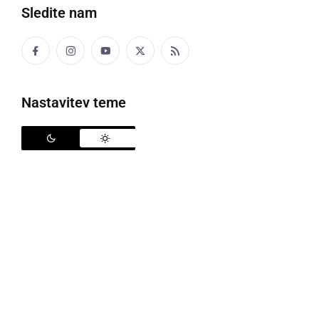
Sledite nam
Nastavitev teme
Plesalke PK Zeko
Minuli vikend je v Ljubljani potekal 3.pokalni turnir v
Modernih tekmovalnih plesih.
Tekmovanje je bilo organizirano za mladince in
člane. Plesalci PK Zeko so nastopili v hip hopu, disco
dancu in breakdancu.