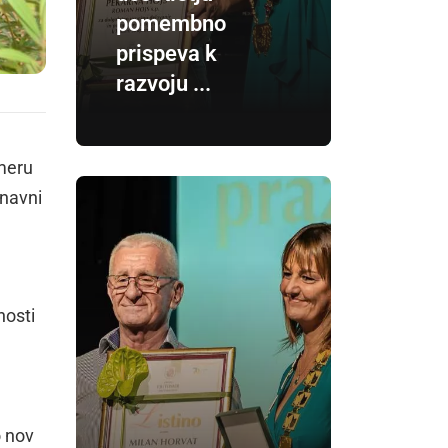
pomembno
prispeva k
razvoju ...
omeru
znavni
nosti
e
o nov