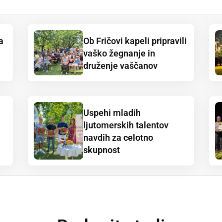
a
Ob Fričovi kapeli pripravili
vaško žegnanje in
druženje vaščanov
Uspehi mladih
ljutomerskih talentov
navdih za celotno
skupnost