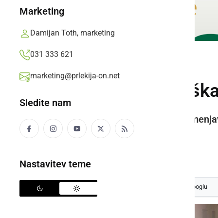
Marketing
Damijan Toth, marketing
031 333 621
KULTURA IN IZOBRAŽEVANJE
marketing@prlekija-on.net
Sobotna Lotmerška
Sledite nam
Osnovni namen vsakokratne izmenjave
ohranjanja starih vrst semen.
Prlekija-on.net,
sobota, 16. marec 2024 ob 13:13
Nastavitev teme
Izberite
Prlekijo
kot svoj prednostni vir na Googlu