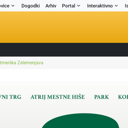
vice
Dogodki
Arhiv
Portal
Interaktivno
I
tmerška Zelemenjava