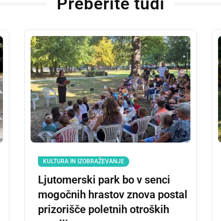
Preberite tudi
KULTURA IN IZOBRAŽEVANJE
Ljutomerski park bo v senci
mogočnih hrastov znova postal
prizorišče poletnih otroških