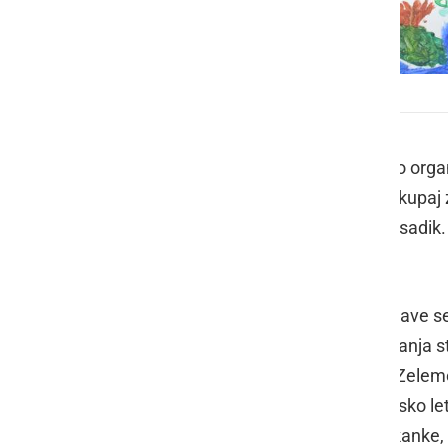
Lotmerška Zelemenjava
Od februarja 2016, ko smo imeli prvo org
do danes je minilo kar nekaj časa. Skupaj
kot izmenjevalci domačih semen in sadik. V
pričakovani.
Osnovni namen vsakokratne izmenjave sem
zdravega okolja in o pomenu ohranjanja st
napovedanega časa za Lotmerško Zelemenja
vrtičkarjev. Kljub temu, da je bilo lansko
cvetlic, solat, peteršilja ali buče velikank