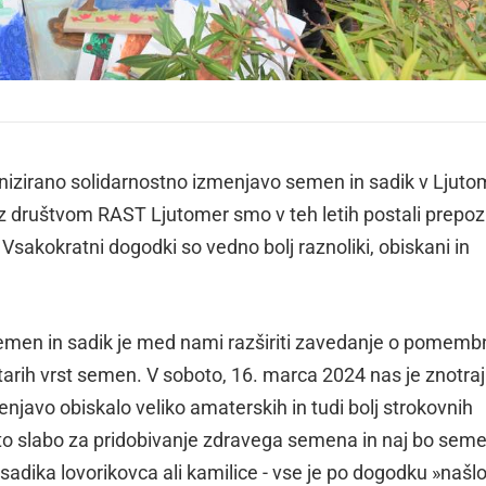
anizirano solidarnostno izmenjavo semen in sadik v Ljut
 z društvom RAST Ljutomer smo v teh letih postali prepo
sakokratni dogodki so vedno bolj raznoliki, obiskani in
en in sadik je med nami razširiti zavedanje o pomemb
arih vrst semen. V soboto, 16. marca 2024 nas je znotraj
vo obiskalo veliko amaterskih in tudi bolj strokovnih
 leto slabo za pridobivanje zdravega semena in naj bo sem
e, sadika lovorikovca ali kamilice - vse je po dogodku »našl