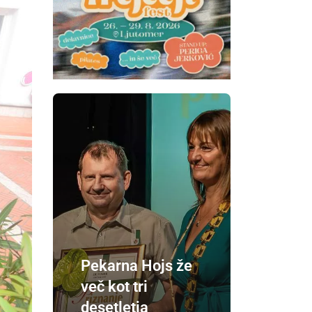
Pekarna Hojs že
več kot tri
desetletja