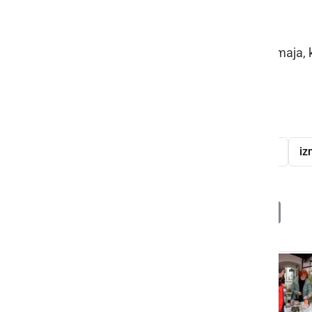
dom«.
Ponovno se bomo družili v začetku maja, k
Martina Domajnko
Lotmerška Zelemenjava
semena
iz
Deli
Facebook
X
Messenger
WhatsApp
Copy
PrintFrien
Email
Link