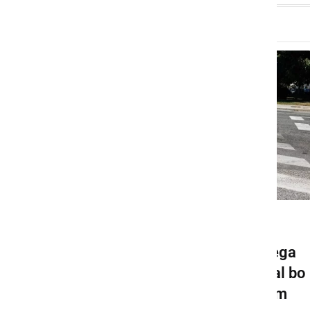
GOSPODARSTVO
Pričela se bo gradnja novega
krožišča v Ljutomeru, veljal bo
spremenjen prometni režim