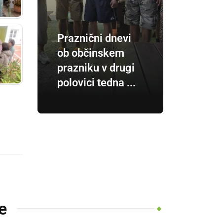
Praznični dnevi
ob občinskem
prazniku v drugi
polovici tedna ...
e