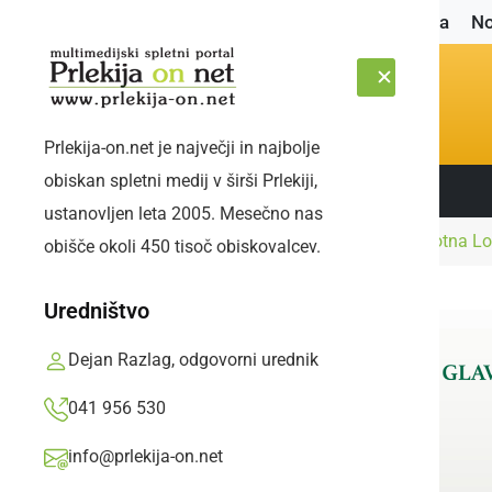
Naslovnica
No
Prlekija-on.net je največji in najbolje
obiskan spletni medij v širši Prlekiji,
Sledite nam:
SOBOTA, 8. AVGUST 2026
ustanovljen leta 2005. Mesečno nas
Naslovnica
Kultura in izobraževanje
Sobotna Lo
obišče okoli 450 tisoč obiskovalcev.
Uredništvo
Dejan Razlag, odgovorni urednik
041 956 530
info@prlekija-on.net