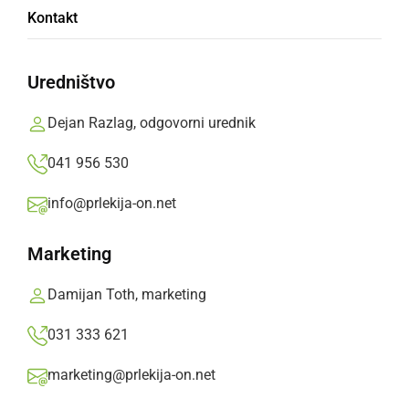
Kontakt
območnega združenja
Uredništvo
Poročilo o delu v lanskem letu in program dela
za leto 2024 so soglasno potrdili.
Dejan Razlag, odgovorni urednik
Branko Košti,
četrtek, 21. marec 2024 ob 07:39
041 956 530
info@prlekija-on.net
»
Izberite
Prlekijo
kot svoj prednostni vir na Googlu
Marketing
Damijan Toth, marketing
031 333 621
marketing@prlekija-on.net