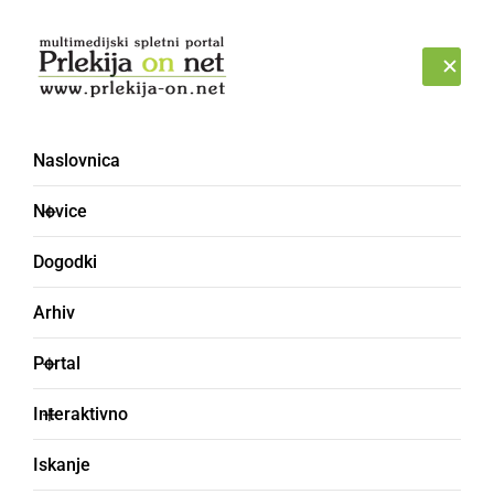
Prijava
PETEK, 7. AVGUST 2026
Naslovnica
Novice
Dogodki
Arhiv
KULTURA IN IZOBRAŽEVANJE
Portal
Ljutomerski veterani
Interaktivno
vojne za Slovenijo so
Iskanje
opravili zbor veteranov