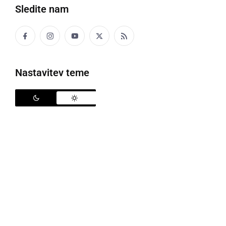
Sledite nam
Zbor OZVVS Ljutomer
Nastavitev teme
Veterani ljutomerskega območnega združenja
veteranov vojne za Slovenije so v Biotermah pri Mali
Nedelji opravili letni zbor veteranov. Kot gostje so
zboru prisostvovali tudi predstavniki sosednjih
OZVVS, OZSČ Ljutomer, Združenja borcev za
vrednote NOB Ljutomer, PVD Sever za Pomurje -
pododbor Ljutomer ter Udruge veterana hrvatskog
domovinskog rata Čakovec - ogranak Štrigova.