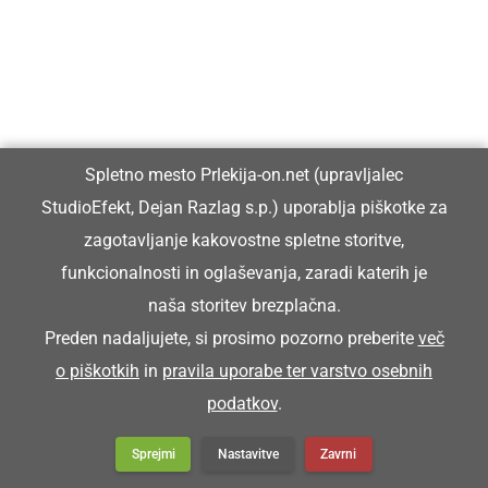
Spletno mesto Prlekija-on.net (upravljalec
KULTURA IN IZOBRAŽEVANJE
StudioEfekt, Dejan Razlag s.p.) uporablja piškotke za
Ob Fričovi kapeli pripravili vaško
zagotavljanje kakovostne spletne storitve,
žegnanje in druženje vaščanov
funkcionalnosti in oglaševanja, zaradi katerih je
naša storitev brezplačna.
Preden nadaljujete, si prosimo pozorno preberite
več
o piškotkih
in
pravila uporabe ter varstvo osebnih
podatkov
.
Sprejmi
Nastavitve
Zavrni