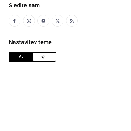
Sledite nam
Nastavitev teme
Krka je murskosoboški bolnišnici donirala mobilni ultrazvočni aparat
Krka, tovarna zdravil, d. d., Novo mesto je Otroškemu
oddelku Splošne bolnišnice Murska Sobota podarila
mobilni ultrazvočni aparat Phillips Lumify z visoko
ločljivostjo in zmogljivostjo slikanja. Krka, katere
temeljno poslanstvo je že 70 let omogočati ljudem
zdravo in kakovostno življenje, se je ob svojem
jubileju odločila pomagati številnim slovenskim
zdravstvenim ustanovam. Donacije je namenila