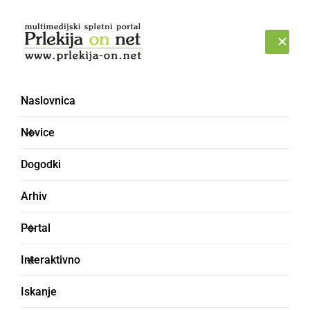
Prijava
SOBOTA, 8. AVGUST 2026
Naslovnica
Novice
Dogodki
Arhiv
GOSPODARSTVO
Portal
Krka murskosoboški
Interaktivno
bolnišnici donirala
Iskanje
mobilni ultrazvočni