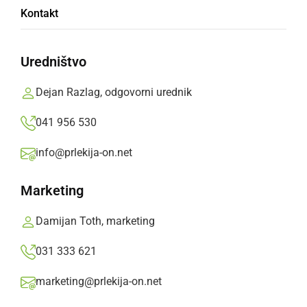
Kontakt
aparat
Uredništvo
Mobilni ultrazvočni aparat se uporablja za
boljšo diagnostiko in zdravljenje otrok in
Dejan Razlag, odgovorni urednik
mladostnikov.
041 956 530
Prlekija-on.net,
petek, 22. marec 2024 ob 14:59
info@prlekija-on.net
»
Izberite
Prlekijo
kot svoj prednostni vir na Googlu
Marketing
Damijan Toth, marketing
031 333 621
marketing@prlekija-on.net