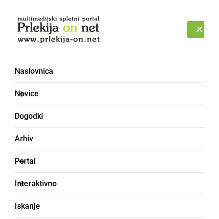
Prijava
PETEK, 7. AVGUST 2026
Naslovnica
Novice
Dogodki
Arhiv
ŠPORT
Portal
Kickboxing klub
Interaktivno
Pomurje na DP v tatami
Iskanje
disciplinah s tremi