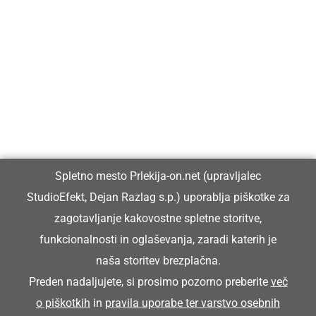
Prlekija-on.net je največji in najbolje obiskan spletni medij v
Prlekiji.
Vpisan je v razvid medijev, ki ga vodi Ministrstvo za kulturo
Republike Slovenije, pod zaporedno številko 1529.
Glavni in odgovorni urednik:
Spletno mesto Prlekija-on.net (upravljalec
Dejan Razlag
StudioEfekt, Dejan Razlag s.p.) uporablja piškotke za
info@prlekija-on.net
zagotavljanje kakovostne spletne storitve,
funkcionalnosti in oglaševanja, zaradi katerih je
naša storitev brezplačna.
Preden nadaljujete, si prosimo pozorno preberite
več
o piškotkih
in
pravila uporabe ter varstvo osebnih