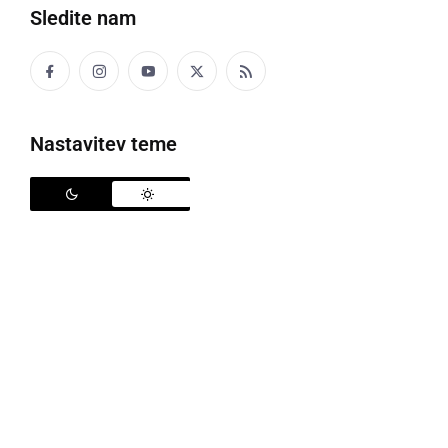
Sledite nam
Nastavitev teme
Kickboxing klub Pomurje na DP v tatami disciplinah
V soboto, 30. marca, je v Velenju potekalo državno
prvenstvo v tatami disciplinah, ki ga je organizirala
Kickboxing zveza Slovenije in Kickboxing klub Skala
iz Velenja.
Na prvenstvu je sodelovalo 367 tekmovalcev in
tekmovalk iz 31 klubov, med njimi tudi tekmovalci
Kickboxing kluba Pomurje, ki so tekmovali v disciplini