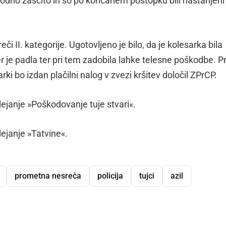
dno zaščito in so po končanem postopku bili nastanjeni
i II. kategorije. Ugotovljeno je bilo, da je kolesarka bila
 je padla ter pri tem zadobila lahke telesne poškodbe. P
rki bo izdan plačilni nalog v zvezi kršitev določil ZPrCP.
dejanje »Poškodovanje tuje stvari«.
dejanje »Tatvine«.
prometna nesreča
policija
tujci
azil
dly