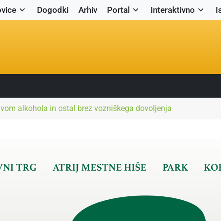
vice
Dogodki
Arhiv
Portal
Interaktivno
I
livom alkohola in ostal brez vozniškega dovoljenja