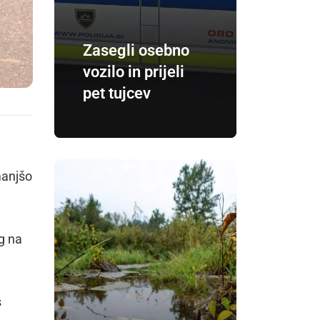
Zasegli osebno
vozilo in prijeli
pet tujcev
manjšo
mg na
s