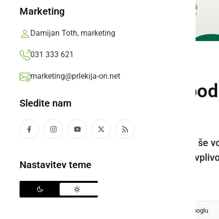
Marketing
Damijan Toth, marketing
031 333 621
ČRNA KRONIKA
marketing@prlekija-on.net
Traktorist vozil po
Sledite nam
dovoljenja
Ormoški policisti so obravnavali še v
povzročitelj prav tako vozil pod vpli
Nastavitev teme
Prlekija-on.net,
torek, 9. april 2024 ob 12:30
Izberite
Prlekijo
kot svoj prednostni vir na Googlu