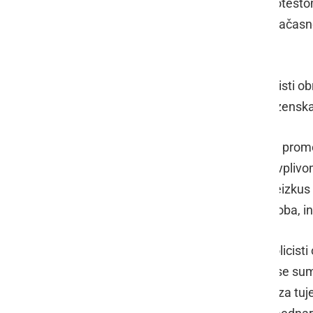
alkoholiziranosti z elektronskim alkotest
zraku. Proti potrdilu je bilo vozniku zač
in izdan plačilni nalog.
V soboto, 6. aprila, ob 17.16 so policisti o
dejanja, sledi zbiranje obvestil in kazens
Ob 23.30 so bili policisti obveščeni o prom
neprilagojene hitrosti in vožnje pod vpliv
poškodovala. Policisti so odredili preizkus
alkohola. Vozniku je bila izrečena globa, 
V nedeljo, 7. aprila, ob 4.10 so bili polici
postaji v naselju Obrež in za katere se sum
je bilo ugotovljeno, da gre dejansko za tu