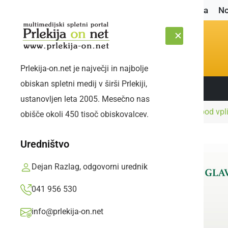
Naslovnica
No
Prlekija-on.net je največji in najbolje
obiskan spletni medij v širši Prlekiji,
Sledite nam:
ČETRTEK, 6. AVGUST 2026
ustanovljen leta 2005. Mesečno nas
Naslovnica
Črna kronika
Traktorist vozil pod vp
obišče okoli 450 tisoč obiskovalcev.
Uredništvo
Dejan Razlag, odgovorni urednik
041 956 530
info@prlekija-on.net