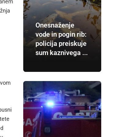
ihanem
ožnja
Onesnaženje
vode in pogin rib:
policija preiskuje
sum kaznivega ...
livom
obusni
itete
ed