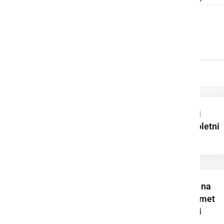
V prometni nesreči
poškodovan mladoletni
kolesar
Prometna nesreča na
avtocesti ovira promet
proti Murski Soboti