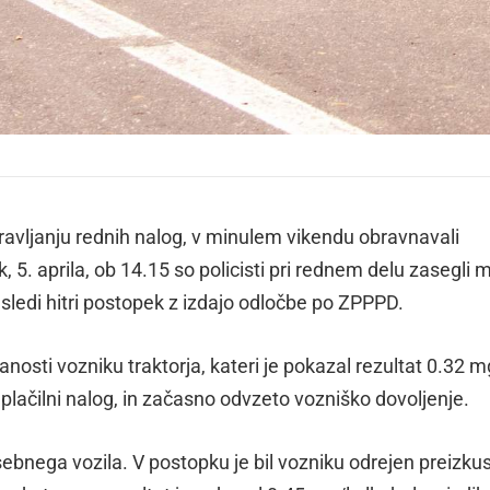
pravljanju rednih nalog, v minulem vikendu obravnavali
. aprila, ob 14.15 so policisti pri rednem delu zasegli 
ledi hitri postopek z izdajo odločbe po ZPPPD.
ranosti vozniku traktorja, kateri je pokazal rezultat 0.32 
n plačilni nalog, in začasno odvzeto vozniško dovoljenje.
osebnega vozila. V postopku je bil vozniku odrejen preizku