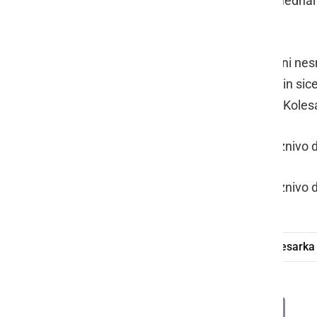
postopkom so osebe zaprosile za mednaro
azilni dom.
Ob 15.06 so bili obveščeni o prometni nesreč
samoudeležena v prometni nesreči in sicer
tako je vozila pod vplivom alkohola. Kolesa
Ob 17.15 so policisti obravnavali kaznivo 
Ob 17.27 so policisti obravnavali kaznivo 
traktor
alkohol
voznik
kolesarka
Deli
Facebook
X
Messenger
WhatsApp
Copy
PrintFrien
Email
Link