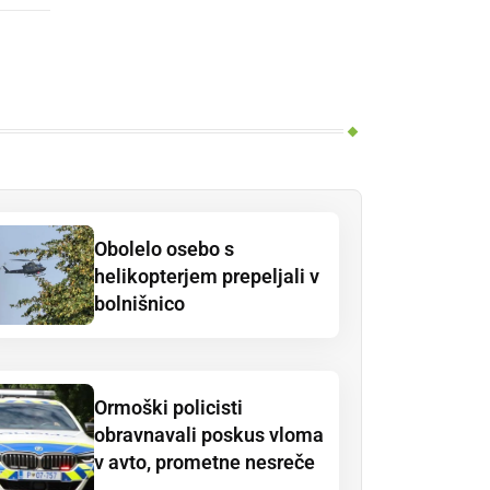
Obolelo osebo s
helikopterjem prepeljali v
bolnišnico
Ormoški policisti
obravnavali poskus vloma
v avto, prometne nesreče
...