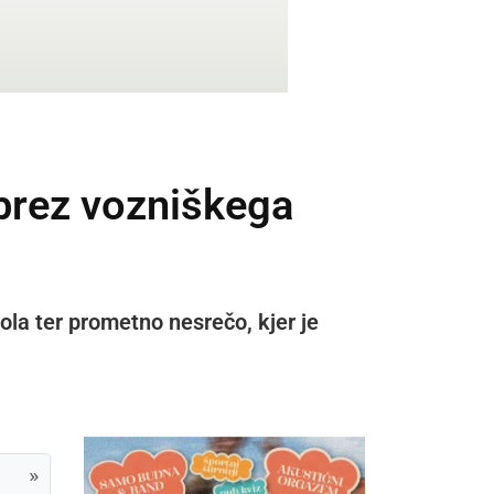
 brez vozniškega
hola ter prometno nesrečo, kjer je
»