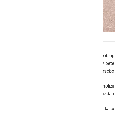
Traktorist je vozil pod vplivom alkohola
Policisti policijske postaje Ormož so ob o
naslednje pomembnejše dogodke. V petek, 5
količino prepovedane droge. Zoper osebo s
Ob 18.30 je bil odrejen preizkus alkoholizi
liter izdihanega zraka. Vozniku je bil izda
Ob 20.35 so policisti kontrolirali voznika 