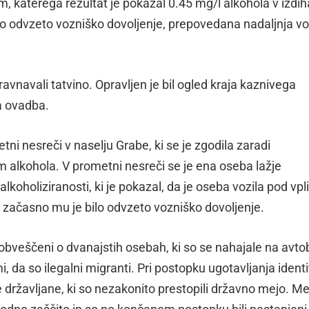
om, katerega rezultat je pokazal 0.45 mg/l alkohola v izd
asno odvzeto vozniško dovoljenje, prepovedana nadaljnja v
bravnavali tatvino. Opravljen je bil ogled kraja kaznivega
ka ovadba.
etni nesreči v naselju Grabe, ki se je zgodila zaradi
om alkohola. V prometni nesreči se je ena oseba lažje
 alkoholiziranosti, ki je pokazal, da je oseba vozila pod vp
in začasno mu je bilo odvzeto vozniško dovoljenje.
sti obveščeni o dvanajstih osebah, ki so se nahajale na avt
i, da so ilegalni migranti. Pri postopku ugotavljanja ident
je državljane, ki so nezakonito prestopili državno mejo. M