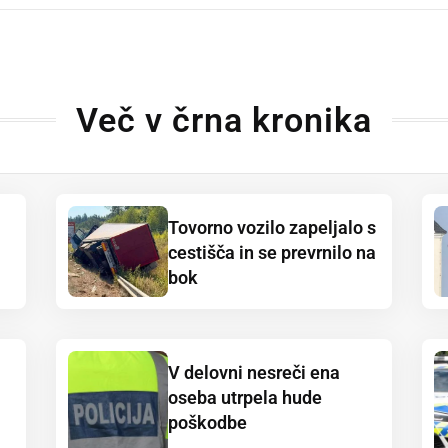
Več v črna kronika
Tovorno vozilo zapeljalo s
cestišča in se prevrnilo na
bok
V delovni nesreči ena
oseba utrpela hude
poškodbe