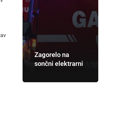
 v
rav
Zagorelo na
sončni elektrarni