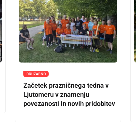
DRUŽABNO
Začetek prazničnega tedna v
Ljutomeru v znamenju
povezanosti in novih pridobitev