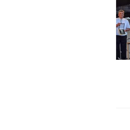
GOSPODARSTVO
Obrtnik leta 2026 je Milan
Horvat