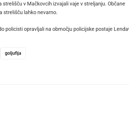
a strelišču v Mačkovcih izvajali vaje v streljanju. Občane
na strelišču lahko nevarno.
o policisti opravljali na območju policijske postaje Lenda
goljufija
dly