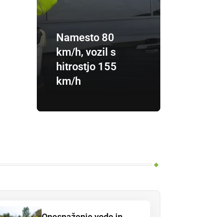
Namesto 80
km/h, vozil s
hitrostjo 155
km/h
Onesnaženje vode in