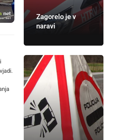
Zagorelo je v
naravi
i
vjadi.
anja