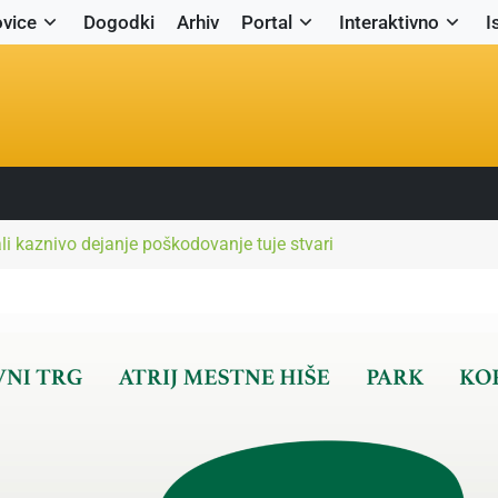
vice
Dogodki
Arhiv
Portal
Interaktivno
I
i kaznivo dejanje poškodovanje tuje stvari