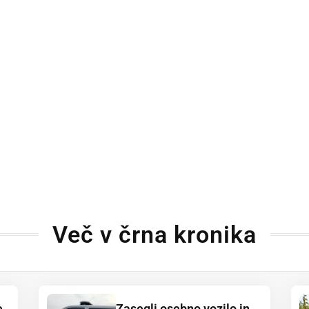
Več v črna kronika
e
Zasegli osebno vozilo in