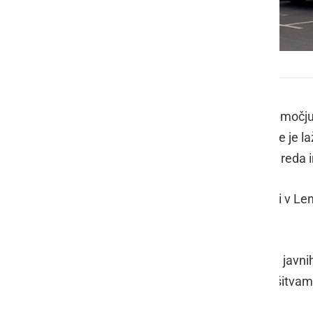
Policija
V preteklem dnevu so policisti na območj
materialno škodo, v eni nesreči pa se je l
kazniva dejanja, pet kršitev javnega reda i
Na področju kriminalitete so policisti v Le
poškodovanja tuje stvari.
Javni red in mir je bil kršen trikrat na javn
intervenciji policistov pomirili in s kršitva