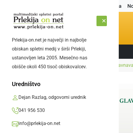
Naslovnica
No
Prlekija-on.net je največji in najbolje
obiskan spletni medij v širši Prlekiji,
Sledite nam:
ČETRTEK, 6. AVGUST 2026
ustanovljen leta 2005. Mesečno nas
Naslovnica
Črna kronika
V Ljutomeru obravnaval
obišče okoli 450 tisoč obiskovalcev.
Uredništvo
Dejan Razlag, odgovorni urednik
041 956 530
info@prlekija-on.net