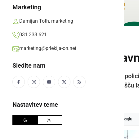
Marketing
Damijan Toth, marketing
031 333 621
ČRNA KRONIKA
marketing@prlekija-on.net
V Ljutomeru obravna
Sledite nam
Danes, med 12. in 18. uro, bodo polici
zadrževanje v okolici in na strelišču 
Prlekija-on.net,
torek, 16. april 2024 ob 07:34
Nastavitev teme
Izberite
Prlekijo
kot svoj prednostni vir na Googlu