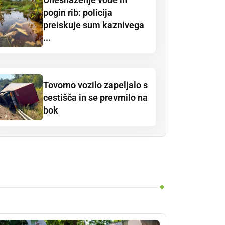
pogin rib: policija
preiskuje sum kaznivega
...
Tovorno vozilo zapeljalo s
cestišča in se prevrnilo na
bok