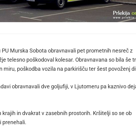
u PU Murska Sobota obravnavali pet prometnih nesreč z
ažje telesno poškodoval kolesar. Obravnavana so bila še tr
n miru, poškodba vozila na parkirišču ter šest povoženj di
ndavi obravnavali dve goljufiji, v Ljutomeru pa kaznivo dej
ih krajih in dvakrat v zasebnih prostorih. Kršitelji so se ob
mi prenehali.