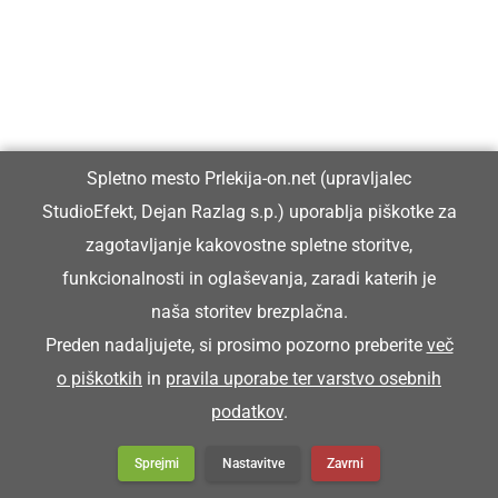
Spletno mesto Prlekija-on.net (upravljalec
StudioEfekt, Dejan Razlag s.p.) uporablja piškotke za
zagotavljanje kakovostne spletne storitve,
funkcionalnosti in oglaševanja, zaradi katerih je
naša storitev brezplačna.
Preden nadaljujete, si prosimo pozorno preberite
več
o piškotkih
in
pravila uporabe ter varstvo osebnih
podatkov
.
Sprejmi
Nastavitve
Zavrni