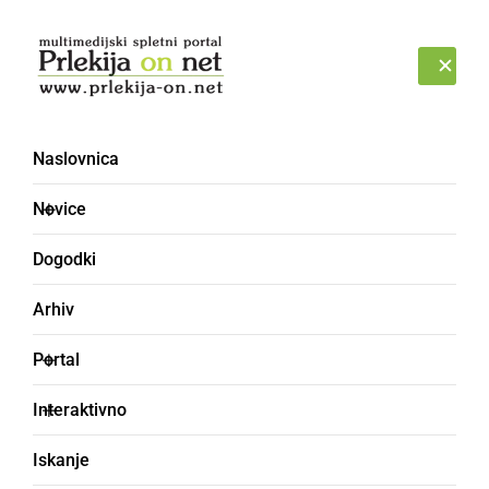
Prijava
PETEK, 7. AVGUST 2026
Naslovnica
Novice
Dogodki
Arhiv
KULTURA IN IZOBRAŽEVANJE
Portal
V Ljutomeru zapelo 11
Interaktivno
zborov in vokalnih
Iskanje
skupin