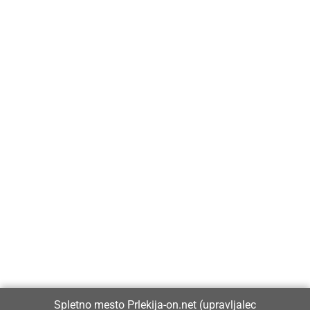
Prlekija-on.net je največji in najbolje obiskan spletni medij v
Prlekiji.
Vpisan je v razvid medijev, ki ga vodi Ministrstvo za kulturo
Republike Slovenije, pod zaporedno številko 1529.
Glavni in odgovorni urednik:
Spletno mesto Prlekija-on.net (upravljalec
Dejan Razlag