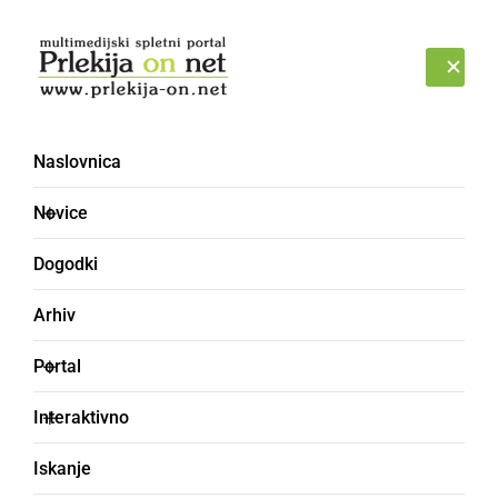
Prijava
PONEDELJEK, 10. AVGUST 2026
Naslovnica
Novice
Dogodki
Arhiv
ČRNA KRONIKA
Portal
V Logarovcih pogrešajo
Interaktivno
telička, ste ga kje videli?
Iskanje