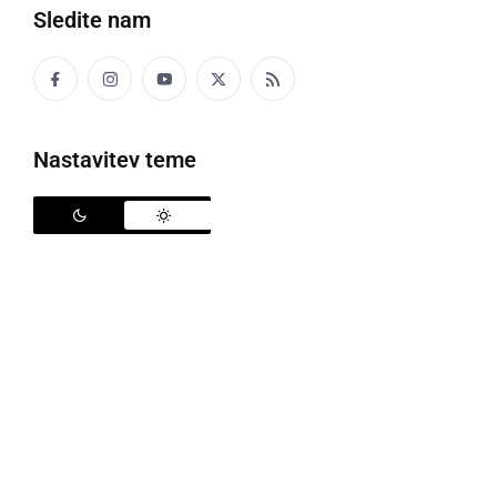
Telička so že našli.
Sledite nam
teliček
iskanje
pomoč
Nastavitev teme
Deli
Facebook
X
Messenger
WhatsApp
Copy
PrintFriendly
Email
Link