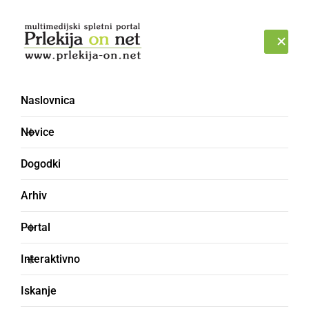
Prijava
PETEK, 7. AVGUST 2026
Naslovnica
Novice
Dogodki
Arhiv
KULTURA IN IZOBRAŽEVANJE
Portal
Sodobnost za
Interaktivno
prihodnost – z bližino
Iskanje
urimo doktrino