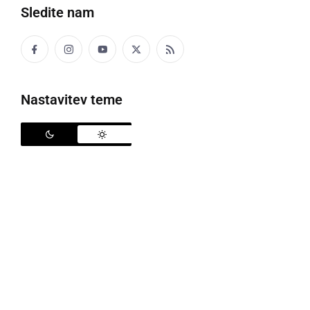
Sledite nam
Nastavitev teme
Organizacijski odbor konference
Izzivi sodobnega poučevanja zahtevajo od učiteljev
in strokovnih delavcev nenehno izpopolnjevanje,
urjenje in pridobivanje kompetenc s področja vzgoje
in izobraževanja.
V soboto, 6. aprila 2024, je na OŠ Ivana Cankarja