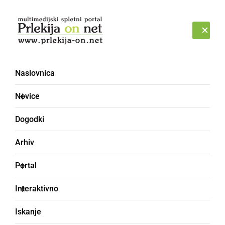
Prijava
PETEK, 7. AVGUST 2026
Naslovnica
Novice
Dogodki
Arhiv
ČRNA KRONIKA
Portal
42-letni voznik zapeljal
Interaktivno
na pločnik in huje
Iskanje
poškodoval 23-letnega