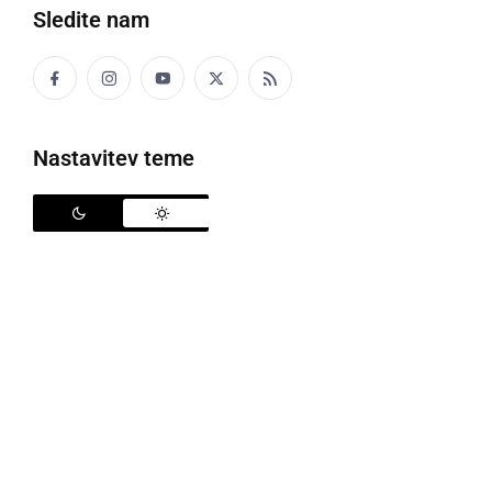
Sledite nam
Nastavitev teme
Prometna nesreča
Okoli 1. ure ponoči so bili policisti obveščeni o hujši
prometni nesreči na Gosposvetski cesti v Mariboru.
42-letni voznik osebnega avtomobila je zaradi
neprilagojene hitrosti zapeljal v krožišče, prebil
varovalno ograjo in na pločniku trčil v 23-letnega
pešca, ki se je v tem trenutku nahajal pred zgradbo.