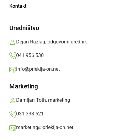
Kontakt
pešca
Uredništvo
42-letni voznik osebnega avtomobila je zaradi
neprilagojene hitrosti zapeljal v krožišče, prebil
Dejan Razlag, odgovorni urednik
varovalno ograjo in na pločniku trčil v 23-
041 956 530
letnega pešca, ki se je v tem trenutku nahajal
pred zgradbo.
info@prlekija-on.net
Prlekija-on.net,
nedelja, 28. april 2024 ob 08:57
Marketing
Damijan Toth, marketing
»
Izberite
Prlekijo
kot svoj prednostni vir na Googlu
031 333 621
Video: Nesreča pri Koroškem mostu 
marketing@prlekija-on.net
S klikom naložite video (lahko uporablja piškotke)