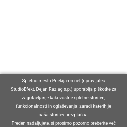
Prlekija-on.net je največji in najbolje obiskan spletni medij v
Prlekiji.
Vpisan je v razvid medijev, ki ga vodi Ministrstvo za kulturo
Republike Slovenije, pod zaporedno številko 1529.
Glavni in odgovorni urednik:
Spletno mesto Prlekija-on.net (upravljalec
Dejan Razlag
StudioEfekt, Dejan Razlag s.p.) uporablja piškotke za
info@prlekija-on.net
zagotavljanje kakovostne spletne storitve,
funkcionalnosti in oglaševanja, zaradi katerih je
naša storitev brezplačna.
Preden nadaljujete, si prosimo pozorno preberite
več