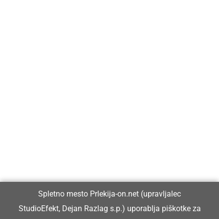
Prlekija-on.net je največji in najbolje obiskan spletni medij v
Prlekiji.
Vpisan je v razvid medijev, ki ga vodi Ministrstvo za kulturo
Republike Slovenije, pod zaporedno številko 1529.
Glavni in odgovorni urednik:
Spletno mesto Prlekija-on.net (upravljalec
Dejan Razlag
StudioEfekt, Dejan Razlag s.p.) uporablja piškotke za
info@prlekija-on.net