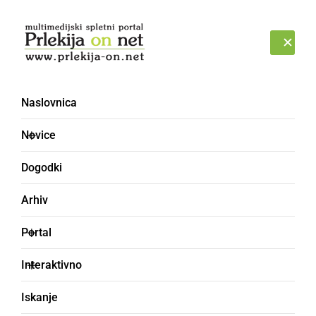
Prijava
NEDELJA, 9. AVGUST 2026
Naslovnica
Novice
Dogodki
Arhiv
GOSPODARSTVO
Portal
Proslavili 5. obletnico
Interaktivno
Optike Dober vid
Iskanje