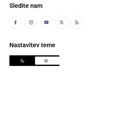
Sledite nam
5. obletnica Optike Dober vid
Nastavitev teme
V ponedeljek, 10. 6. 2024, so v
Optiki Dober vid
proslavili 5. obletnico. Obiskalo jih je veliko stalnih in
tudi novih strank.
Vsi so dobili priložnost zavrteti kolo sreče in pridobiti
popust, ki ga bodo lahko koristili, ko bodo potrebovali
njihove storitve.
Glede na odziv ljudi so se odločili, da bodo še cel
teden v okviru praznovanja razvajali vse, ki jih bodo