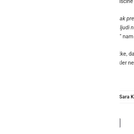
narave, pohodništva in kulturne dediščine 
"
Utrujena, ampak hkrati srečna za vsak pre
pridružil pri podvigu. Brez motivacije ljudi
Mogoče kdaj tudi z dobrodelno noto
," nam
Za naprej pa želita, da bi prišli do točke, 
jo tolikokrat preplezaš/prehodiš, dokler n
na svetu, Mt. Everest.
pohod
Jeruzalem
podvig
Sara K
Deli
Facebook
X
Messenger
WhatsApp
Copy
PrintFrien
Email
Link