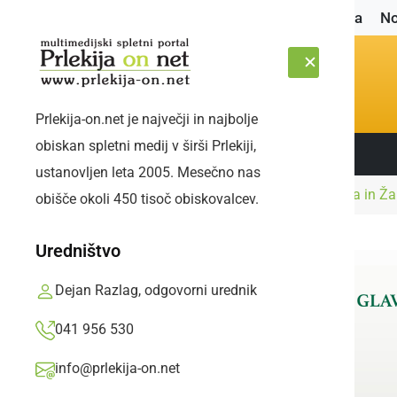
Naslovnica
No
Prlekija-on.net je največji in najbolje
obiskan spletni medij v širši Prlekiji,
Sledite nam:
ČETRTEK, 6. AVGUST 2026
ustanovljen leta 2005. Mesečno nas
Naslovnica
Družabno
19 ur in 90 km: Sara in Ž
obišče okoli 450 tisoč obiskovalcev.
Uredništvo
Dejan Razlag, odgovorni urednik
041 956 530
info@prlekija-on.net