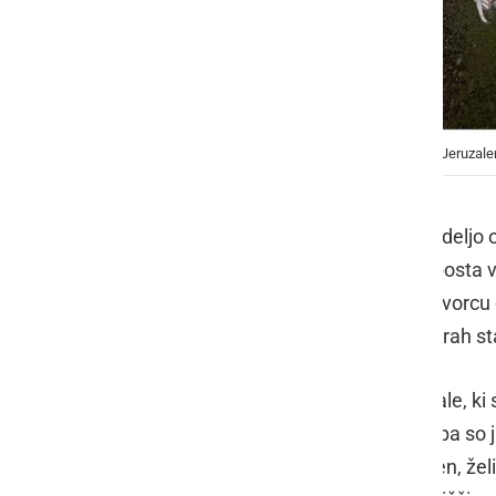
Sara in Žan sta skupaj s podporniki šla 15-krat na Jeruzal
Sara Kutnjak
in
Žan Karba
sta to nedeljo 
in avanturistike, sta se odločila, da bost
Železnih Dveri pri vinogradniškem dvorcu do
končala pa zvečer ob 23. uri. V 19. urah s
K udeležbi sta povabila tudi vse ostale, ki so
hrast so z njima hodili 10-krat, nato pa so
prizadevala, da postane tradicionalen, želit