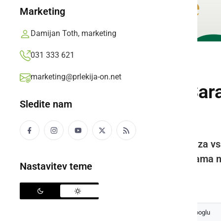
Marketing
Damijan Toth, marketing
031 333 621
DRUŽABNO
marketing@prlekija-on.net
19 ur in 90 km: Sar
Sledite nam
Jeruzalem
»Utrujena, ampak hkrati srečna za vsa
podvigu. Brez motivacije ljudi nama n
Nastavitev teme
Prlekija-on.net,
ponedeljek, 17. junij 2024 ob 15:35
Izberite
Prlekijo
kot svoj prednostni vir na Googlu