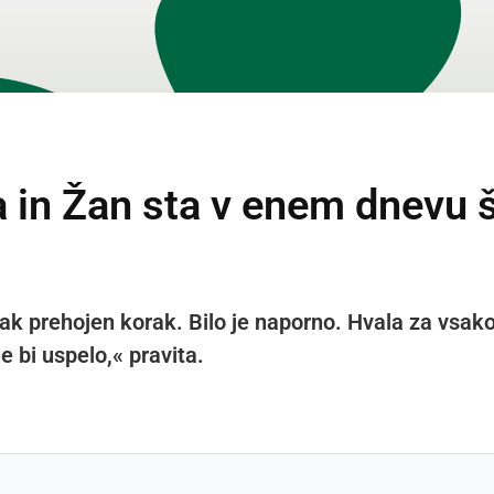
a in Žan sta v enem dnevu š
k prehojen korak. Bilo je naporno. Hvala za vsakoga
e bi uspelo,« pravita.