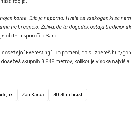
naše regije.
hojen korak. Bilo je naporno. Hvala za vsakogar, ki se nam
 nama ne bi uspelo. Želiva, da ta dogodek ostaja tradicional
 je ob tem sporočila Sara.
da dosežejo "Everesting". To pomeni, da si izbereš hrib/gor
e dosežeš skupnih 8.848 metrov, kolikor je visoka najvišja
utnjak
Žan Karba
ŠD Stari hrast
dly