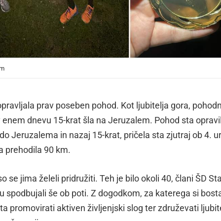
em
opravljala prav poseben pohod. Kot ljubitelja gora, pohod
a v enem dnevu 15-krat šla na Jeruzalem. Pohod sta opravi
 Jeruzalema in nazaj 15-krat, pričela sta zjutraj ob 4. ur
ta prehodila 90 km.
 se jima želeli pridružiti. Teh je bilo okoli 40, člani ŠD Sta
 ju spodbujali še ob poti. Z dogodkom, za katerega si bost
a promovirati aktiven življenjski slog ter združevati ljubit