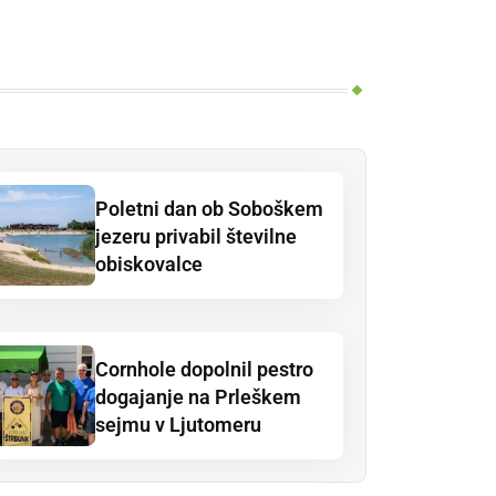
Poletni dan ob Soboškem
jezeru privabil številne
obiskovalce
Cornhole dopolnil pestro
dogajanje na Prleškem
sejmu v Ljutomeru