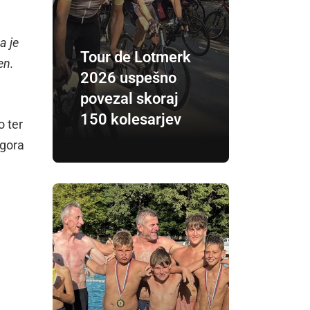
a je
Tour de Lotmerk
en.
2026 uspešno
povezal skoraj
150 kolesarjev
o ter
 gora