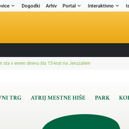
vice
Dogodki
Arhiv
Portal
Interaktivno
I
an sta v enem dnevu šla 15-krat na Jeruzalem