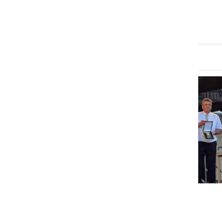
GOSPODARSTVO
Obrtnik leta 2026 je Milan