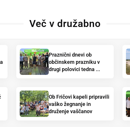
Več v družabno
Praznični dnevi ob
ja
občinskem prazniku v
drugi polovici tedna ...
č
Ob Fričovi kapeli pripravili
vaško žegnanje in
druženje vaščanov