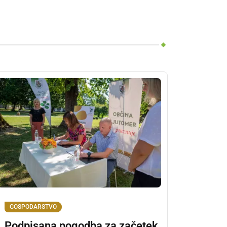
GOSPODARSTVO
Podpisana pogodba za začetek