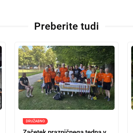
Preberite tudi
DRUŽABNO
Začetek prazničnega tedna v