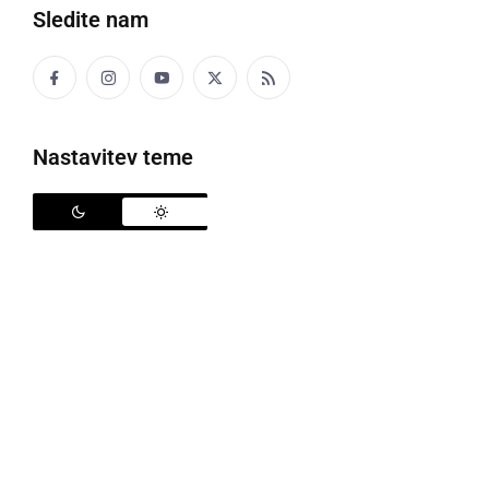
Sledite nam
Vseh 11 dijakov je bilo nadpovprečno uspešnih
Nastavitev teme
V šolskem letu 2023/2024 se je 11 dijakov in dijakinj
prijavilo na izpit iz Nemške jezikovne diplome 1.
Vseh 11 dijakov je nadpovprečno uspešno opravilo
jezikovni izpit na ravni B1, kar je rezultat njihovega
vztrajnega dela, zavzetosti in predanosti. Vsi dijaki
so dosegli izjemne rezultate, kar kaže na njihovo
visoko raven znanja in spretnosti. Dve leti priprav,
pod mentorstvom učiteljice
Martine Vogrinec
,
zavzetost in želja po znanju sta bili ključni pri