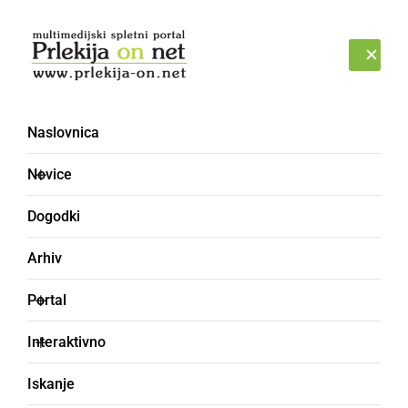
Prijava
ČETRTEK, 6. AVGUST 2026
Naslovnica
Novice
Dogodki
Arhiv
KULTURA IN IZOBRAŽEVANJE
Portal
Izjemen uspeh dijakov
Interaktivno
GFML na jezikovnem
Iskanje
izpitu iz nemščine