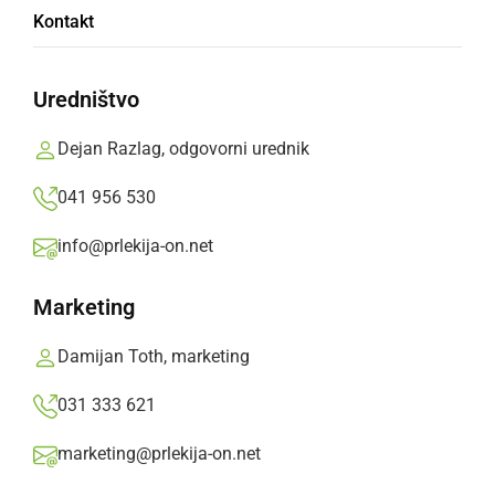
Kontakt
Vseh 11 dijakov je nadpovprečno uspešno
opravilo jezikovni izpit na ravni B1.
Uredništvo
Prlekija-on.net,
četrtek, 20. junij 2024 ob 08:07
Dejan Razlag, odgovorni urednik
041 956 530
»
Izberite
Prlekijo
kot svoj prednostni vir na Googlu
info@prlekija-on.net
Marketing
Damijan Toth, marketing
031 333 621
marketing@prlekija-on.net