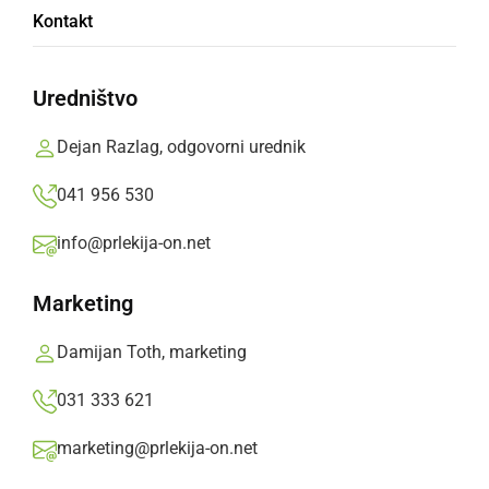
Kontakt
Živilu je potekel rok uporabe. V kolikor so
potrošniki izdelek zamrznili, naj ga zavržejo.
Uredništvo
Prlekija-on.net,
petek, 21. junij 2024 ob 17:49
Dejan Razlag, odgovorni urednik
041 956 530
»
Izberite
Prlekijo
kot svoj prednostni vir na Googlu
info@prlekija-on.net
Marketing
Damijan Toth, marketing
031 333 621
marketing@prlekija-on.net