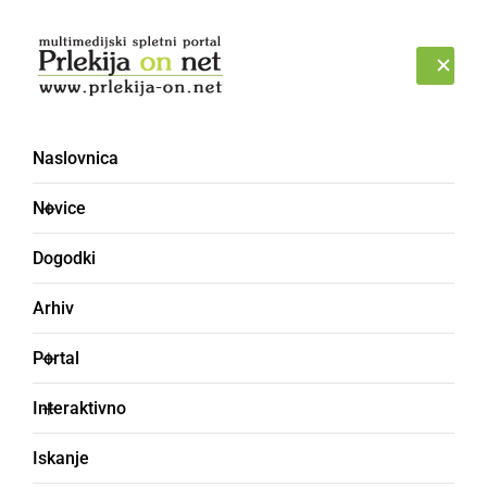
Prijava
NEDELJA, 9. AVGUST 2026
Naslovnica
Novice
Dogodki
Arhiv
GOSPODARSTVO
Portal
V čevapčičih ugotovili
Interaktivno
prisotnost bakterije
Iskanje
Escerichia coli