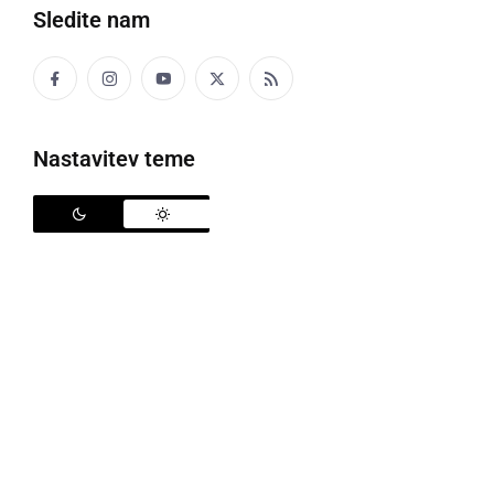
Sledite nam
Čevapčiči (simbolična fotografija)
Nastavitev teme
UVHVVR je v okviru rednega vzorčenja odvzela
uradni vzorec čevapčičev, v katerem je bila
ugotovljena prisotnost bakterije Esherichia coli z
verotoksičnimi lastnostmi.
OPIS IZDELKA (TIP/OZNAKA)
Sarajevski čevapčiči; blagovna znamka AVE;
serija/lot: 4163; rok uporabe: 19.6.2024
PROIZVAJALEC