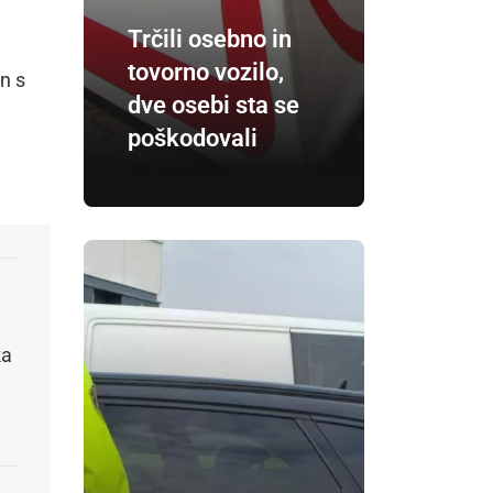
Trčili osebno in
tovorno vozilo,
in s
dve osebi sta se
poškodovali
ka