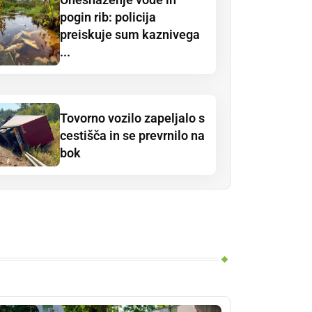
pogin rib: policija
preiskuje sum kaznivega
...
Tovorno vozilo zapeljalo s
cestišča in se prevrnilo na
bok