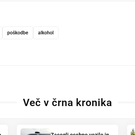
poškodbe
alkohol
dly
Več v črna kronika
e
Zasegli osebno vozilo in