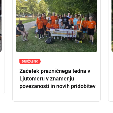
DRUŽABNO
Začetek prazničnega tedna v
Ljutomeru v znamenju
povezanosti in novih pridobitev