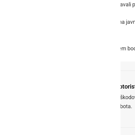
Na področju kriminalitete so obravnaval
Javni red in mir je bil kršen dvakrat na javn
kršitvami prenehali.
Pogostejše meritve hitrosti z radarjem bo
Motoris
Poškodov
Sobota.