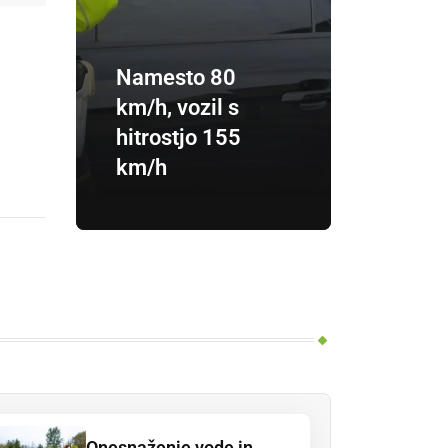
Namesto 80
km/h, vozil s
hitrostjo 155
km/h
Onesnaženje vode in