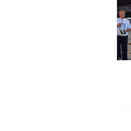
GOSPODARSTVO
Obrtnik leta 2026 je Milan
Horvat