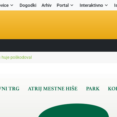
vice
Dogodki
Arhiv
Portal
Interaktivno
I
cu huje poškodoval