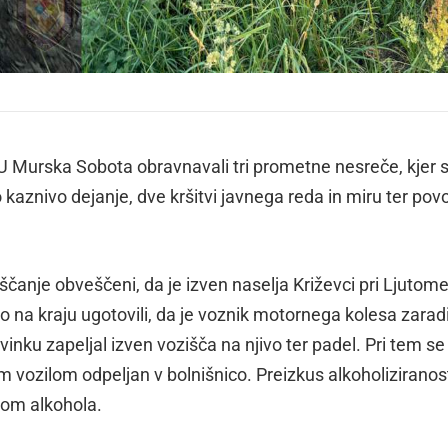
PU Murska Sobota obravnavali tri prometne nesreče, kjer s
aznivo dejanje, dve kršitvi javnega reda in miru ter pov
eščanje obveščeni, da je izven naselja Križevci pri Ljutome
so na kraju ugotovili, da je voznik motornega kolesa zarad
inku zapeljal izven vozišča na njivo ter padel. Pri tem se 
m vozilom odpeljan v bolnišnico. Preizkus alkoholiziranost
vom alkohola.