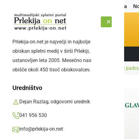
Naslovnica
No
Prlekija-on.net je največji in najbolje
obiskan spletni medij v širši Prlekiji,
Sledite nam:
ČETRTEK, 6. AVGUST 2026
ustanovljen leta 2005. Mesečno nas
Naslovnica
Črna kronika
Motorist se je pri pad
obišče okoli 450 tisoč obiskovalcev.
Uredništvo
Dejan Razlag, odgovorni urednik
041 956 530
info@prlekija-on.net