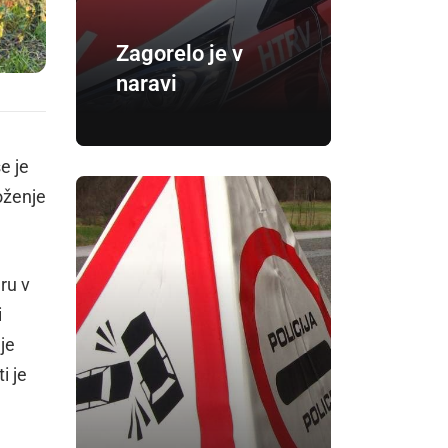
Zagorelo je v
naravi
e je
oženje
ru v
i
je
i je