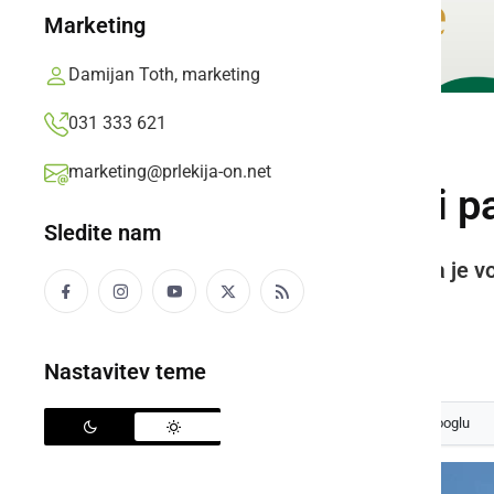
Marketing
Damijan Toth, marketing
031 333 621
ČRNA KRONIKA
marketing@prlekija-on.net
Motorist se je pri 
Sledite nam
Policisti so na kraju ugotovili, da j
izven vozišča na njivo ter padel.
Prlekija-on.net,
ponedeljek, 15. julij 2024 ob 07:44
Nastavitev teme
Izberite
Prlekijo
kot svoj prednostni vir na Googlu