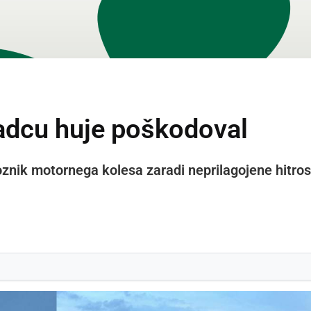
padcu huje poškodoval
e voznik motornega kolesa zaradi neprilagojene hitr