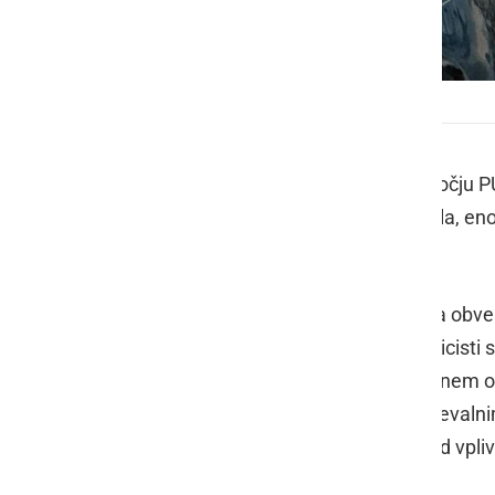
Motorist je padel, foto: PGD Ljutomer
Preteklo nedeljo so policisti na območju 
ena oseba hudo telesno poškodovala, eno k
divjadi.
Ob 20.26 uri so bili s strani Centra za obv
smeri Noršincev padel motorist. Policisti 
neprilagojene hitrosti, v blagem desnem ov
hudo telesno poškodoval in bil z reševalni
pokazal, da je vozil motorno kolo pod vpli