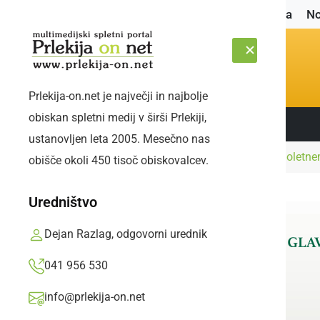
Naslovnica
No
Prlekija-on.net je največji in najbolje
obiskan spletni medij v širši Prlekiji,
Sledite nam:
ČETRTEK, 6. AVGUST 2026
ustanovljen leta 2005. Mesečno nas
Naslovnica
Družabno
Prleški sejem po enoletn
obišče okoli 450 tisoč obiskovalcev.
Uredništvo
Dejan Razlag, odgovorni urednik
041 956 530
info@prlekija-on.net