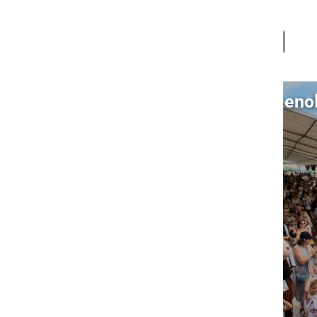
Deli
Facebook
X
Messenger
WhatsApp
Copy
PrintFrien
Email
Link
Video: Prleški sejem po eno
S klikom naložite video (lahko uporablja piškotke)