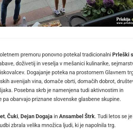
enoletnem premoru ponovno potekal tradicionalni
Prleški 
bave, doživetij in veselja v mešanici kulinarike, sejmarst
e obiskovalcev. Dogajanje poteka na prostornem Glavnem tr
tskih avenijah vina, domače obrti, domačih dobrot, društe
bolšjaka. Posebna skrb je namenjena tudi aktivnostim in
e pa obarvajo priznane slovenske glasbene skupine.
et
,
Čuki
,
Dejan Dogaja
in
Ansambel Štrk
. Tudi letos se je
bi zbrala velika množica ljudi, ki je napolnila trg.