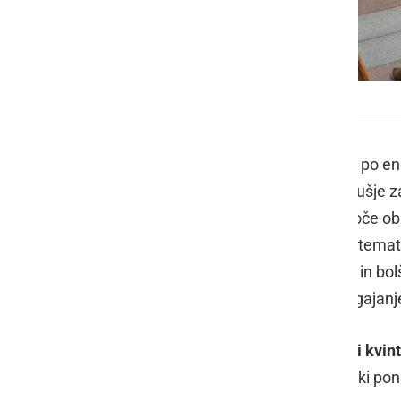
Prleški sejem 2024
V soboto, 3. avgusta, je v Ljutomeru po 
ki vsako leto ustvari nepozabno vzdušje za
tradicionalnih obrti ter privabi na tisoč
kjer so postavljene lične stojnice po tema
obrtništva in podjetništva, bižuterije in 
delavnicam za otroke, sejemsko dogajanj
Letos so nastopili
Ansambel Prleški kvint
popoldan ob glasbi in bogati gostinski ponud