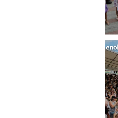
Video: Prleški sejem po eno
S klikom naložite video (lahko uporablja piškotke)