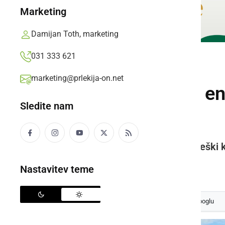
Marketing
Damijan Toth, marketing
031 333 621
DRUŽABNO
marketing@prlekija-on.net
Prleški sejem po e
Sledite nam
ljudi
Letos so nastopili Ansambel Prleški 
Prlekija-on.net,
nedelja, 4. avgust 2024 ob 10:57
Nastavitev teme
Izberite
Prlekijo
kot svoj prednostni vir na Googlu