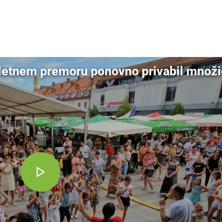
dly
letnem premoru ponovno privabil množic