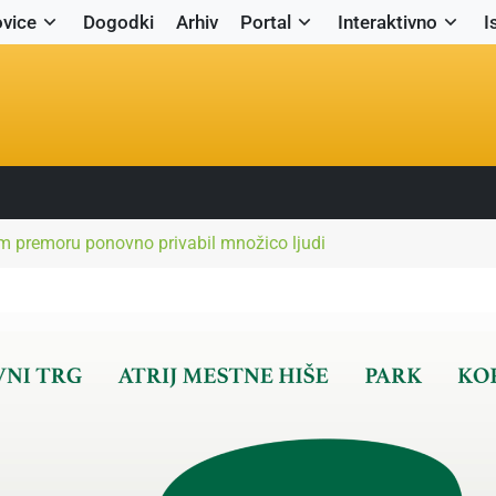
vice
Dogodki
Arhiv
Portal
Interaktivno
I
em premoru ponovno privabil množico ljudi