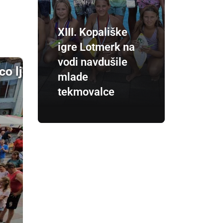
XIII. Kopališke
igre Lotmerk na
vodi navdušile
o ljudi
mlade
tekmovalce