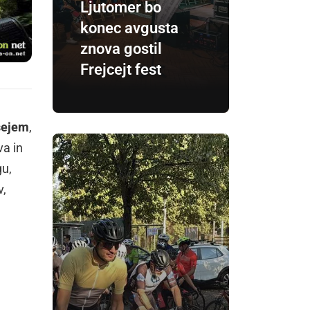
Ljutomer bo
konec avgusta
znova gostil
Frejcejt fest
sejem
,
va in
gu,
v,