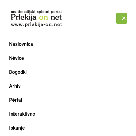
Prijava
PETEK, 7. AVGUST 2026
Naslovnica
Novice
Dogodki
Arhiv
DRUŽABNO
Portal
Kdo bo 18. ribiški car
Interaktivno
Podgrada 2024?
Iskanje