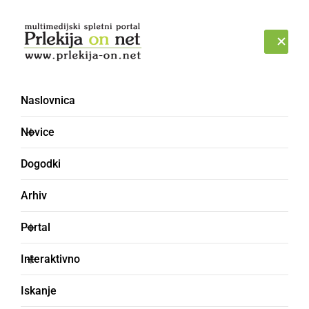
Prijava
SOBOTA, 8. AVGUST 2026
Naslovnica
Novice
Dogodki
Arhiv
DRUŽABNO
Portal
Zapel je tudi klopotec
Interaktivno
malonedeljskih
Iskanje
vinogradnikov