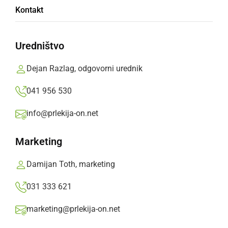
Kontakt
Vinogradi na tem območju se hitro krčijo, z
njimi pa izginjajo tudi klopotci.
Uredništvo
Branko Košti,
sobota, 17. avgust 2024 ob 11:52
Dejan Razlag, odgovorni urednik
041 956 530
»
Izberite
Prlekijo
kot svoj prednostni vir na Googlu
info@prlekija-on.net
Marketing
Damijan Toth, marketing
031 333 621
marketing@prlekija-on.net