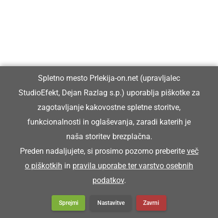
številne obiskovalce
Na Krčevini so že devetič orali s
starodobnimi traktorji
Spletno mesto Prlekija-on.net (upravljalec
StudioEfekt, Dejan Razlag s.p.) uporablja piškotke za
zagotavljanje kakovostne spletne storitve,
funkcionalnosti in oglaševanja, zaradi katerih je
Preberite tudi
naša storitev brezplačna.
Preden nadaljujete, si prosimo pozorno preberite
več
o piškotkih
in
pravila uporabe ter varstvo osebnih
podatkov
.
Sprejmi
Nastavitve
Zavrni