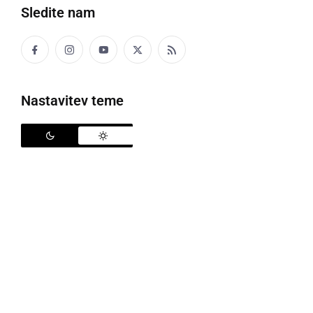
Sledite nam
Postavljanje klopotca v Moravcih pri Mali Nedelji
Nastavitev teme
Eden čedalje redkejših klopotcev, ki bo to jesen v
Moravcih pri Mali Nedelji od petka, 16. avgusta
naprej, še oznanjal bližajočo jesen in skorajšnjo
trgatev, je klopotec
Društva vinogradnikov Mala
Nedelja
. Vinogradi na tem območju namreč hitro
izginjajo, z njimi pa na žalost tudi klopotci.
Postavitev klopotca je že dolga leta ena od
tradicionalnih prireditev v repertoarju delovanja
društva, ki v Moravski vrh vedno privabi lepo število