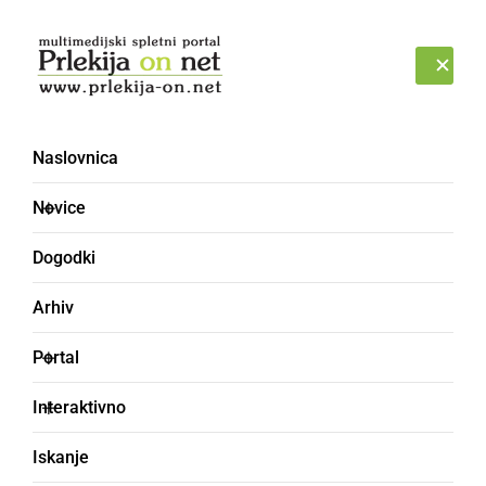
Prijava
ČETRTEK, 6. AVGUST 2026
Naslovnica
Novice
Dogodki
Arhiv
DRUŽABNO
Portal
Kopalna sezona
Interaktivno
podaljšana
Iskanje