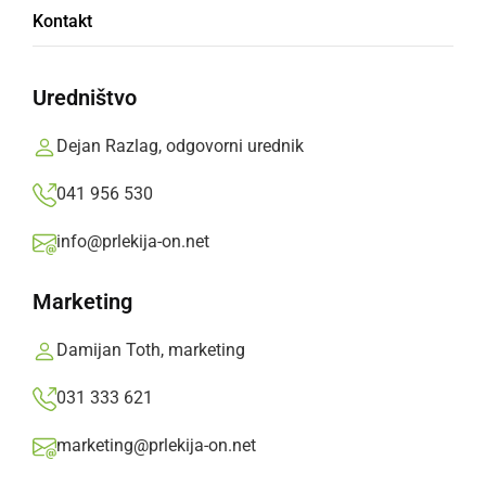
Danes pa je v sklopu projekta Frejcejt 2024 na
Kontakt
kopališče prost vstop.
Prlekija-on.net,
sobota, 31. avgust 2024 ob 10:48
Uredništvo
Dejan Razlag, odgovorni urednik
»
Izberite
Prlekijo
kot svoj prednostni vir na Googlu
041 956 530
info@prlekija-on.net
Marketing
Damijan Toth, marketing
031 333 621
marketing@prlekija-on.net