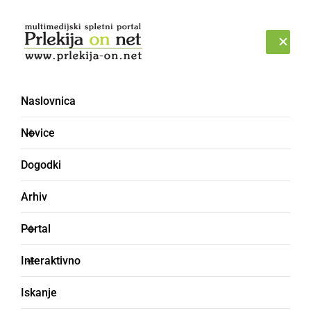
Prijava
ČETRTEK, 6. AVGUST 2026
Naslovnica
Novice
Dogodki
Arhiv
KULTURA IN IZOBRAŽEVANJE
Portal
V soboto, 7. septembra
Interaktivno
vabljeni na prireditev
Iskanje
»Dober den pri Mali