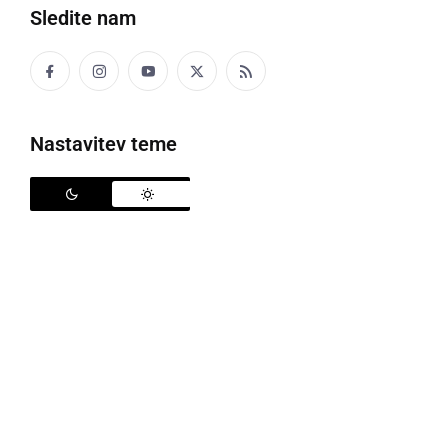
Sledite nam
Mala Nedelja
Nastavitev teme
Pri Mali Nedelji bo v soboto, 7. septembra, v
organizaciji krajevne skupnosti, potekala dobrodelna
prireditev »
Dober den pri Mali Nedli
«. Kot že v
preteklih letih, bodo tudi letos združili moči vsi
deležniki v KS Mala Nedelja in Radoslavci - društva,
zasebniki, javni zavodi, humanitarne orhanizacije, ...
Tako bodo obiskovalci od 14. ure naprej lahko uživali
ob pestrem kulturnem, zabavnem in športnem