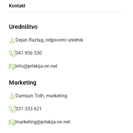
Kontakt
Nedli«
Uredništvo
Na dobrodelni prireditvi bodo zbirali denar za
zdravljenje triletnega Bineta iz Kuršincev.
Dejan Razlag, odgovorni urednik
Branko Košti,
četrtek, 5. september 2024 ob 10:57
041 956 530
info@prlekija-on.net
»
Izberite
Prlekijo
kot svoj prednostni vir na Googlu
Marketing
Damijan Toth, marketing
031 333 621
marketing@prlekija-on.net