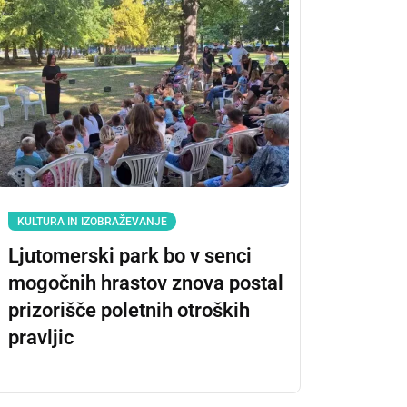
KULTURA IN IZOBRAŽEVANJE
Ljutomerski park bo v senci
mogočnih hrastov znova postal
prizorišče poletnih otroških
pravljic