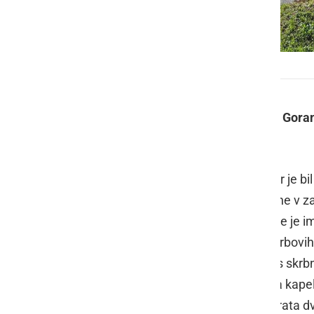
Sv. maša pri Karbovi kapeli
Minulo nedeljo je ljutomerski župnik
Gora
Radomerščaku.
Karbova kapelica stoji na mestu, kjer je bil
po zaobljubi za srečno vrnitev iz vojne v za
Radomerja v Radomerščak, nekoč se je imen
postali Škrlečevi. Danes je v lasti Karbovih
ozdravitev vnuka Dejana, ki je danes skrbn
križ. Veliki železni križ, ki se priklanja kape
svetima Kozmi in Damjanu: to sta brata dvoj