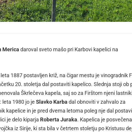
n Merica
daroval sveto mašo pri Karbovi kapelici na
 leta 1887 postavljen križ, na čigar mestu je vinogradnik F
četku 20. stoletja dal postaviti kapelico. Slednja stoji ob p
ovala Škrlečeva kapela, saj so za Firštom njeni lastnik
: leta 1980 jo je
Slavko Karba
dal obnoviti v zahvalo za
ik kapelice in je pred dvema letoma poleg nje dal postavi
lici je delo kiparja
Roberta Juraka
. Kapelica je posvečena
čka iz Sirije, ki sta bila v četrtem stoletju po Kristusu d