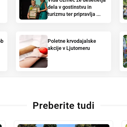
dela v gostinstvu in
turizmu ter pripravlja ...
ob
Poletne krvodajalske
akcije v Ljutomeru
Preberite tudi