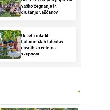
vaško žegnanje in
druženje vaščanov
Uspehi mladih
ljutomerskih talentov
navdih za celotno
skupnost