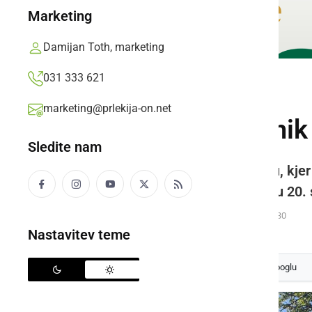
Marketing
Damijan Toth, marketing
031 333 621
KULTURA IN IZOBRAŽEVANJE
marketing@prlekija-on.net
Ljutomerski župnik 
Sledite nam
Karbova kapelica stoji na mestu, kjer 
srečno vrnitev iz vojne v začetku 20. 
Prlekija-on.net,
nedelja, 29. september 2024 ob 14:30
Nastavitev teme
Izberite
Prlekijo
kot svoj prednostni vir na Googlu