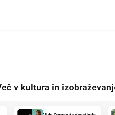
Več v kultura in izobraževanj
Vida Ozmec že desetletja