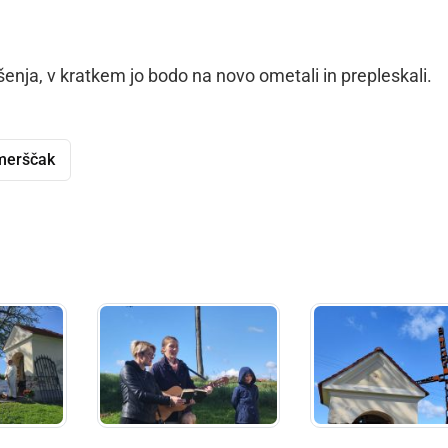
ušenja, v kratkem jo bodo na novo ometali in prepleskali.
merščak
dly