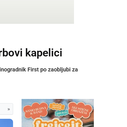
bovi kapelici
vinogradnik First po zaobljubi za
»