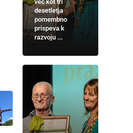
več kot tri
desetletja
pomembno
prispeva k
razvoju ...