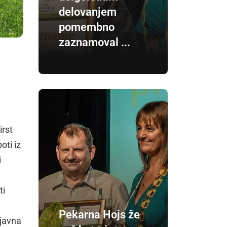
delovanjem
pomembno
zaznamoval ...
irst
oti iz
i
ti
Pekarna Hojs že
ejavna