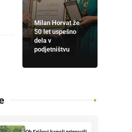
Milan Horvat že
50 let uspešno
dela v
podjetništvu
e
Ob Fričovi kapeli pripravili