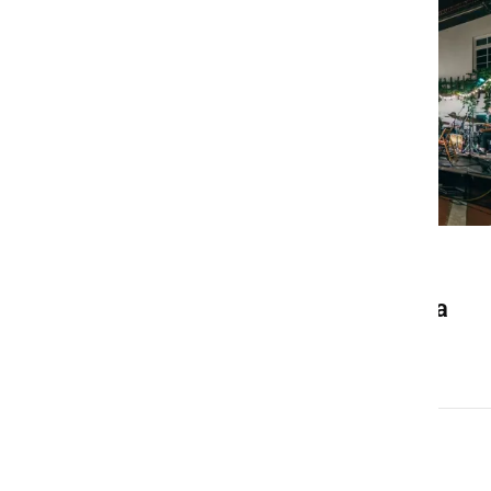
DRUŽABNO
Ljutomer bo konec avgusta
znova gostil Frejcejt fest