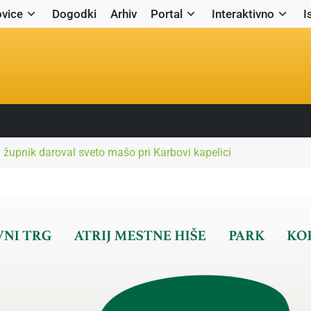
vice
Dogodki
Arhiv
Portal
Interaktivno
I
 župnik daroval sveto mašo pri Karbovi kapelici