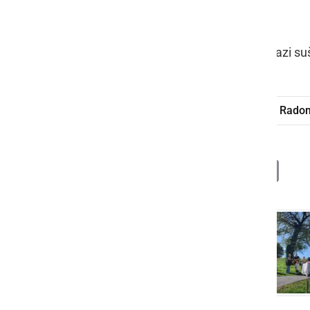
kot zdravica.
Kapelica je zaradi vlage trenutno v fazi s
sveta maša
Karbova kapelica
Rado
Deli
Facebook
X
Messenger
WhatsApp
Copy
PrintFrien
Email
Link