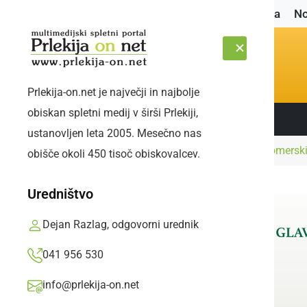
Naslovnica
No
Prlekija-on.net je največji in najbolje
obiskan spletni medij v širši Prlekiji,
Sledite nam:
NEDELJA, 9. AVGUST 2026
ustanovljen leta 2005. Mesečno nas
Naslovnica
Kultura in izobraževanje
Ljutomerski
obišče okoli 450 tisoč obiskovalcev.
Uredništvo
Dejan Razlag, odgovorni urednik
041 956 530
info@prlekija-on.net