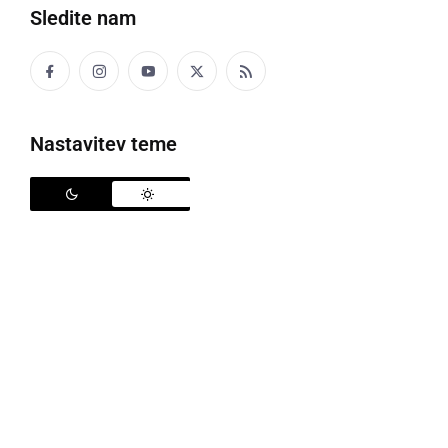
Sledite nam
Martinovanje v Ormožu
Nastavitev teme
Oktobra se končujejo trgatve, v prvih dneh novembra
pa naši kraji zares oživijo! Martinovanje je za nas
največji lokalni praznik, prepleten s tradicijo,
vinogradništvom in vinarstvom.
Organizatorji so na novinarski konferenci predstavili
pestro dogajanje, ki bo v Ormožu potekalo 8. in 9.
novembra. Aktivno sodeluje tudi Občina Ormož, ki
podpira tovrstne dogodke. Župan
Danijel Vrbnjak
je