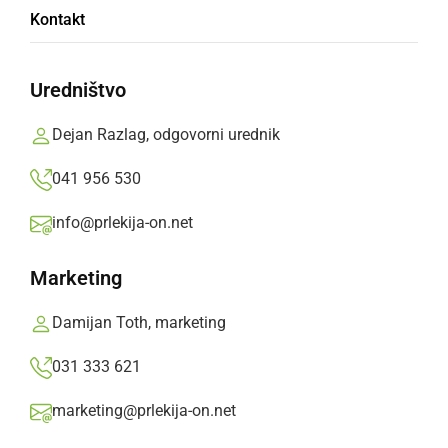
Kontakt
Slovenija
Uredništvo
Gre za jubilejno, 30. Martinovanje v Ormožu,
zato mu letos dajejo prav poseben pomen.
Dejan Razlag, odgovorni urednik
Oglasno sporočilo,
sreda, 30. oktober 2024 ob 19:30
041 956 530
info@prlekija-on.net
»
Izberite
Prlekijo
kot svoj prednostni vir na Googlu
Marketing
Damijan Toth, marketing
031 333 621
marketing@prlekija-on.net