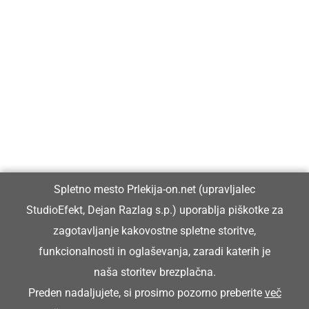
Prlekija-on.net je največji in najbolje obiskan spletni medij v
Prlekiji.
Vpisan je v razvid medijev, ki ga vodi Ministrstvo za kulturo
Republike Slovenije, pod zaporedno številko 1529.
Glavni in odgovorni urednik:
Spletno mesto Prlekija-on.net (upravljalec
Dejan Razlag
StudioEfekt, Dejan Razlag s.p.) uporablja piškotke za
info@prlekija-on.net
zagotavljanje kakovostne spletne storitve,
funkcionalnosti in oglaševanja, zaradi katerih je
naša storitev brezplačna.
Preden nadaljujete, si prosimo pozorno preberite
več