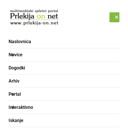
Prijava
NEDELJA, 9. AVGUST 2026
Naslovnica
Novice
Dogodki
Arhiv
DRUŽABNO
Portal
Bliža se največja
Interaktivno
tradicionalna prireditev
Iskanje
v Destinaciji Jeruzalem