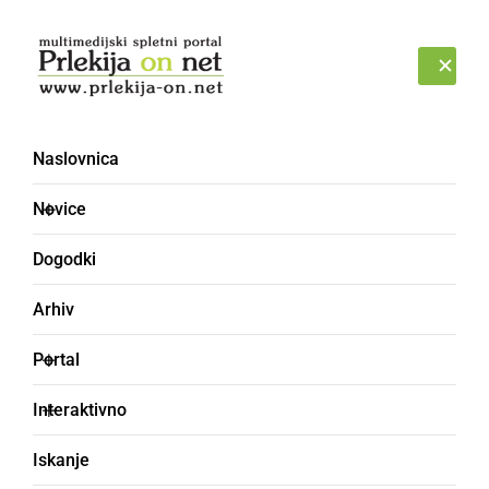
Prijava
NEDELJA, 9. AVGUST 2026
Naslovnica
Novice
Dogodki
Arhiv
KULTURA IN IZOBRAŽEVANJE
Portal
Lions klub Ljutomer
Interaktivno
pripravil dobrodelno
Iskanje
kulinarično delavnico