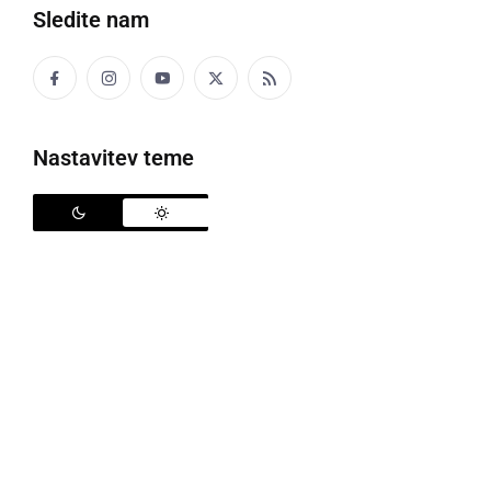
Sledite nam
Nastavitev teme
Dobrodelna kulinarična delavnica Lions kluba Ljutomer
V soboto, 16. 11. 2024, je potekala dobrodelna
kulinarična delavnica Lions kluba Ljutomer.
Simbolika dne je bila izjemno lepa, saj sta tako
dobrodelnost kot kulinarična dediščina izraz ljubezni
in povezanosti, ki nas združujeta in povezujeta. In kaj
drugega bi v Ljutomeru lahko pekli kot prleško
gibanico?