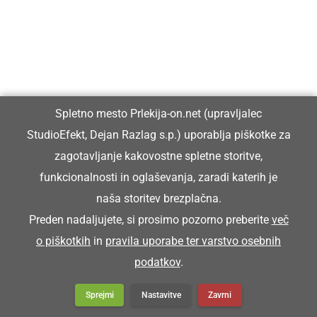
Spletno mesto Prlekija-on.net (upravljalec
StudioEfekt, Dejan Razlag s.p.) uporablja piškotke za
zagotavljanje kakovostne spletne storitve,
funkcionalnosti in oglaševanja, zaradi katerih je
naša storitev brezplačna.
Preden nadaljujete, si prosimo pozorno preberite
več
o piškotkih
in
pravila uporabe ter varstvo osebnih
podatkov
.
Sprejmi
Nastavitve
Zavrni