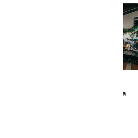
DRUŽABNO
Ljutomer bo konec avgusta
znova gostil Frejcejt fest