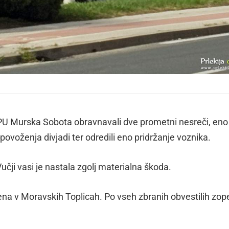
u PU Murska Sobota obravnavali dve prometni nesreči, eno
povoženja divjadi ter odredili eno pridržanje voznika.
čji vasi je nastala zgolj materialna škoda.
ljena v Moravskih Toplicah. Po vseh zbranih obvestilih zop