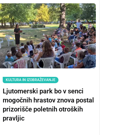
KULTURA IN IZOBRAŽEVANJE
Ljutomerski park bo v senci
mogočnih hrastov znova postal
prizorišče poletnih otroških
pravljic