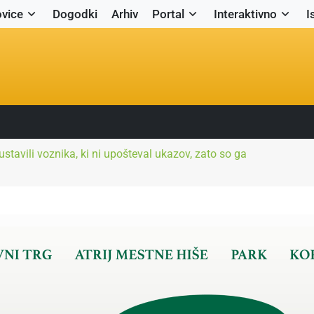
vice
Dogodki
Arhiv
Portal
Interaktivno
I
ustavili voznika, ki ni upošteval ukazov, zato so ga