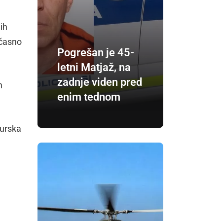
jih
ačasno
Pogrešan je 45-
letni Matjaž, na
zadnje viden pred
n
enim tednom
Murska