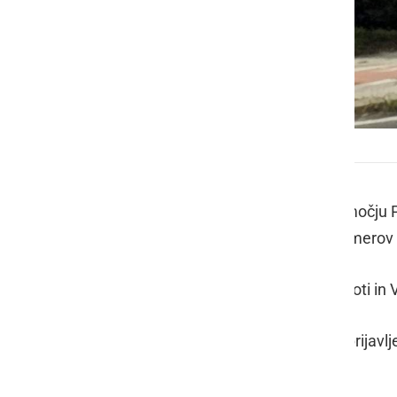
Policija
V zadnjih 24 urah so policisti na območj
kršitev javnega reda in miru, pet primerov 
V prometnih nesrečah v Murski Soboti in Vu
Kršitev javnega reda in miru je bila prijav
kršitelja sledi ustrezen ukrep.