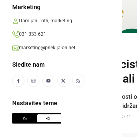
Marketing
Damijan Toth, marketing
031 333 621
marketing@prlekija-on.net
ČRNA KRONIKA
Ljutomerski policist
Sledite nam
zato so ga pridržali
Voznik je preizkus alkoholiziranosti o
Nastavitev teme
prisilna sredstva ter odrejeno pridrža
Prlekija-on.net,
ponedeljek, 25. november 2024 ob 07:44