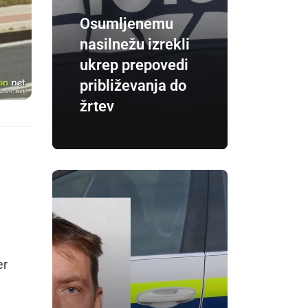
Osumljenemu
nasilnežu izrekli
ukrep prepovedi
približevanja do
žrtev
er