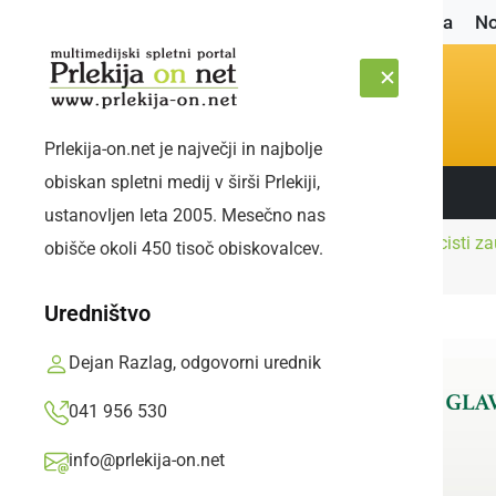
Naslovnica
No
Prlekija-on.net je največji in najbolje
obiskan spletni medij v širši Prlekiji,
Sledite nam:
SOBOTA, 8. AVGUST 2026
ustanovljen leta 2005. Mesečno nas
Črna
Ljutomerski policisti za
obišče okoli 450 tisoč obiskovalcev.
Naslovnica
kronika
pridržali
Uredništvo
Dejan Razlag, odgovorni urednik
041 956 530
info@prlekija-on.net