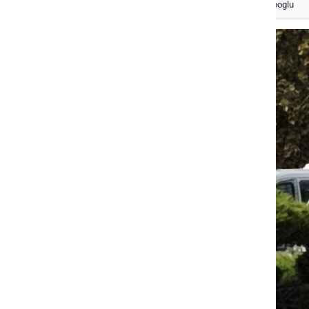
Izberite
Prlekijo
kot svoj prednostni vir na Googlu