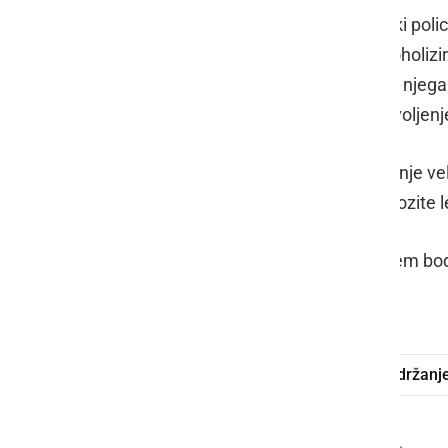
V popoldanskem času so ljutomerski polici
očitnih znakov odredili preizkus alkoholizir
ukazov policistov, zato so bila zoper njeg
mu je bilo odvzeto tudi vozniško dovoljenje
Vozniki, prilagodite hitrost svoje vožnje
izkušnjam ter razmeram na cesti. Vozite le 
Pogostejše meritve hitrosti z radarjem bod
Sobota.
voznik
alkohol
policija
pridržanj