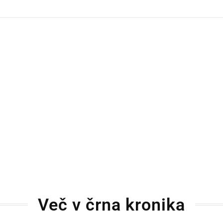
dly
Več v črna kronika