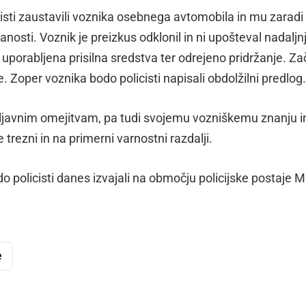
sti zaustavili voznika osebnega avtomobila in mu zaradi
anosti. Voznik je preizkus odklonil in ni upošteval nadaljn
a uporabljena prisilna sredstva ter odrejeno pridržanje. Z
. Zoper voznika bodo policisti napisali obdolžilni predlog.
 veljavnim omejitvam, pa tudi svojemu vozniškemu znanju i
trezni in na primerni varnostni razdalji.
o policisti danes izvajali na območju policijske postaje 
e