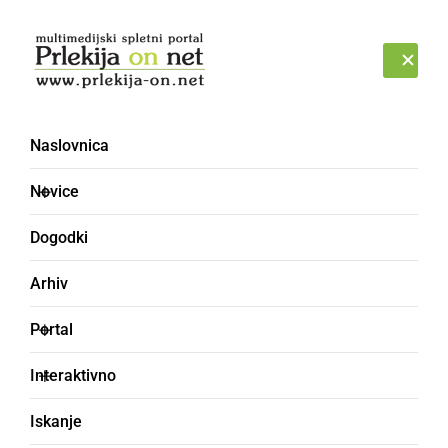
Prijava
NEDELJA, 9. AVGUST 2026
Naslovnica
Novice
Dogodki
Arhiv
DRUŽABNO
Portal
Glavni trg že krasi velika
Interaktivno
smreka, drsališča pa
Iskanje
letos ne bo