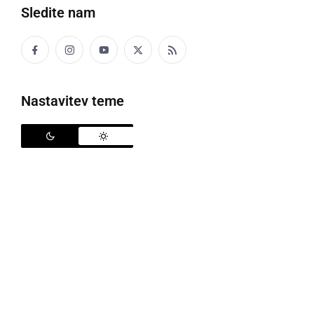
Sledite nam
Nastavitev teme
Prometna nesreča
V preteklem prazničnem četrtku, so policisti na
območju PU Murska Sobota obravnavali prometno
nesrečo, v kateri so se štiri osebe lahko telesno
poškodovale, štiri kazniva dejanja, tri kršitve javnega
reda in miru ter štiri povoženja divjadi.