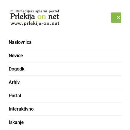
Prijava
PETEK, 7. AVGUST 2026
Naslovnica
Novice
Dogodki
Arhiv
ČRNA KRONIKA
Portal
Voznik vozil pod
Interaktivno
vplivom alkohola in
Iskanje
povzročil prometno