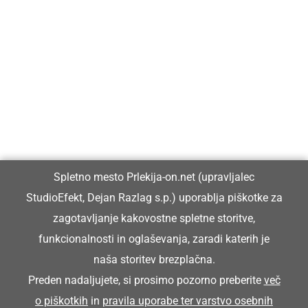
Prlekija-on.net je največji in najbolje obiskan spletni medij v
Prlekiji.
Vpisan je v razvid medijev, ki ga vodi Ministrstvo za kulturo
Republike Slovenije, pod zaporedno številko 1529.
Glavni in odgovorni urednik:
Spletno mesto Prlekija-on.net (upravljalec
Dejan Razlag
StudioEfekt, Dejan Razlag s.p.) uporablja piškotke za
info@prlekija-on.net
zagotavljanje kakovostne spletne storitve,
funkcionalnosti in oglaševanja, zaradi katerih je
naša storitev brezplačna.
Preden nadaljujete, si prosimo pozorno preberite
več
o piškotkih
in
pravila uporabe ter varstvo osebnih