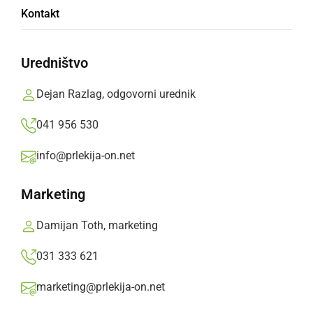
Policisti zato voznike opozarjajo na previdno in
Kontakt
strpno vožnjo.
Prlekija-on.net,
torek, 31. december 2024 ob 11:07
Uredništvo
Dejan Razlag, odgovorni urednik
»
Izberite
Prlekijo
kot svoj prednostni vir na Googlu
041 956 530
info@prlekija-on.net
Marketing
Damijan Toth, marketing
031 333 621
marketing@prlekija-on.net