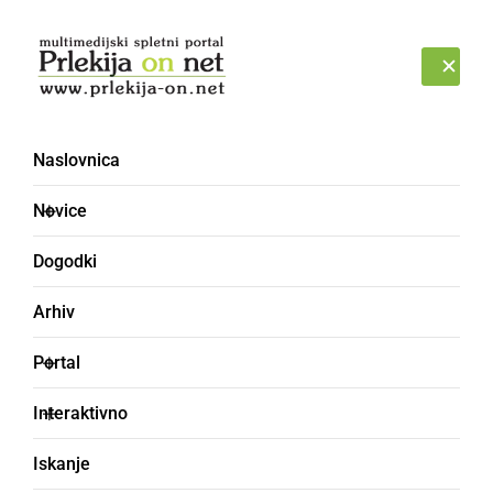
Prijava
NEDELJA, 9. AVGUST 2026
Naslovnica
Novice
Dogodki
Arhiv
ČRNA KRONIKA
Portal
Ceste so ponekod
Interaktivno
poledenele in spolzke
Iskanje