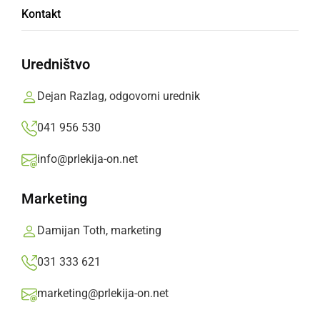
Kontakt
Letošnji turnir bo potekal z dobrodelno noto,
saj bodo zbirali prostovoljne prispevke za
Uredništvo
KAROLINO.
Dejan Razlag, odgovorni urednik
Prlekija-on.net,
petek, 3. januar 2025 ob 11:15
041 956 530
info@prlekija-on.net
»
Izberite
Prlekijo
kot svoj prednostni vir na Googlu
Marketing
Damijan Toth, marketing
031 333 621
marketing@prlekija-on.net