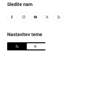
Sledite nam
Futsal turnir
Nastavitev teme
Kot smo že poročali, bo to soboto, 4. januarja 2025, v
športni dvorani ŠIC odigran že 15. mednarodni turnir
v futsalu. Organizator sporoča, da sta prosti še dve
mesti. V kolikor je kakšna ekipa zainteresirana, se
naj javi do danes zvečer na 031 325-874. Prijavnina
znaša 80,00 EUR, organizator pa je pripravil bogat
nagradni sklad, ta znaša letos rekordnih 3.250,00
EUR!