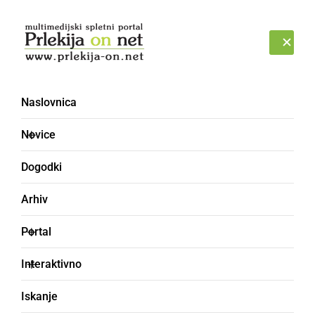
Prijava
SOBOTA, 8. AVGUST 2026
Naslovnica
Novice
Dogodki
Arhiv
ŠPORT
Portal
Za sobotni futsal turnir
Interaktivno
še dve prosti mesti,
Iskanje
objavljamo razpored