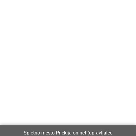
Prlekija-on.net je največji in najbolje obiskan spletni medij v
Prlekiji.
Vpisan je v razvid medijev, ki ga vodi Ministrstvo za kulturo
Republike Slovenije, pod zaporedno številko 1529.
Glavni in odgovorni urednik:
Spletno mesto Prlekija-on.net (upravljalec
Dejan Razlag