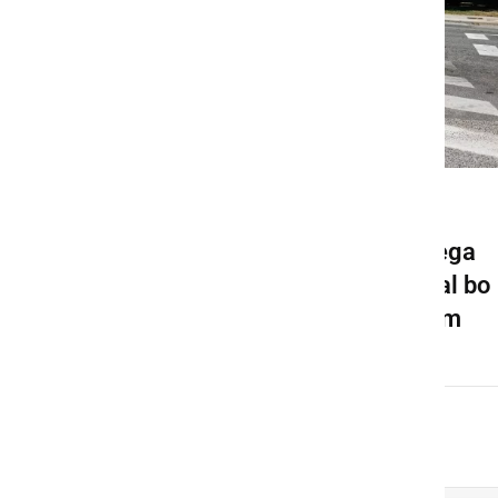
GOSPODARSTVO
Pričela se bo gradnja novega
krožišča v Ljutomeru, veljal bo
spremenjen prometni režim