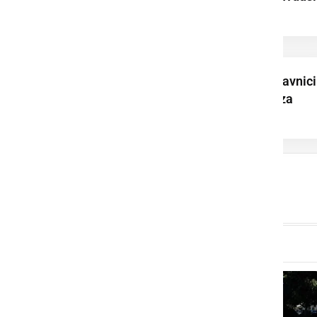
mlade tekmovalce
Pri Sv. Juriju ob Ščavnici
pripravili sprejem za
mladinskega ...