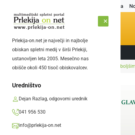
Naslovnica
No
Prlekija-on.net je največji in najbolje
obiskan spletni medij v širši Prlekiji,
Sledite nam:
SOBOTA, 8. AVGUST 2026
ustanovljen leta 2005. Mesečno nas
Naslovnica
Šport
Maša Slavinec med najboljšimi
obišče okoli 450 tisoč obiskovalcev.
Uredništvo
Dejan Razlag, odgovorni urednik
041 956 530
info@prlekija-on.net