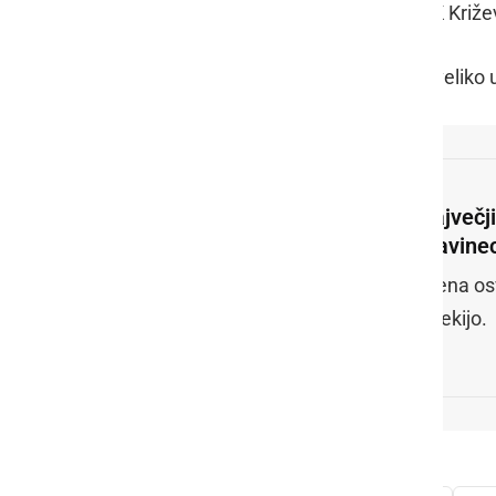
letih treniranja v matičnem klubu JK Križe
Maši izrekamo čestitke in ji želimo velik
Največj
Slavine
Njena os
Prlekijo.