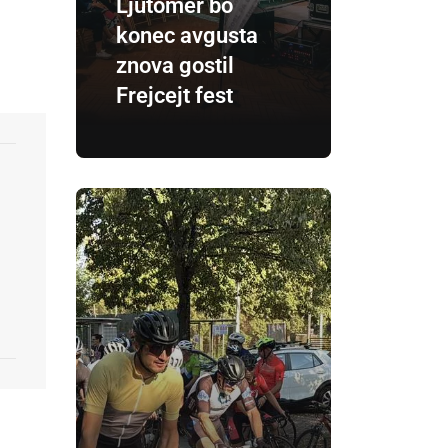
Ljutomer bo
konec avgusta
znova gostil
Frejcejt fest