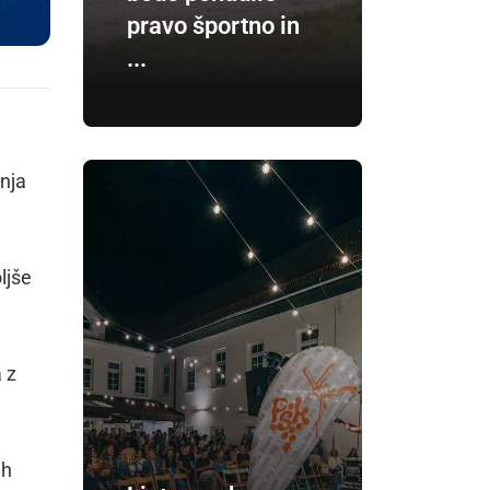
pravo športno in
...
inja
oljše
a z
ih