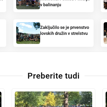
v balinanju
Zaključilo se je prvenstvo
lovskih družin v strelstvu
Preberite tudi