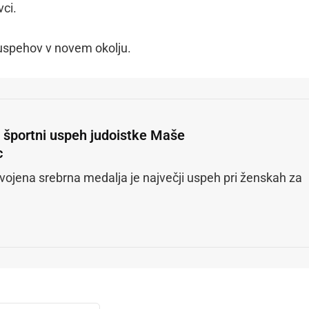
vci.
o uspehov v novem okolju.
i športni uspeh judoistke Maše
c
vojena srebrna medalja je največji uspeh pri ženskah za