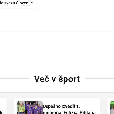
o zveza Slovenije
dly
Več v šport
Uspešno izvedli 1.
le
memorial Feliksa Pihlarja