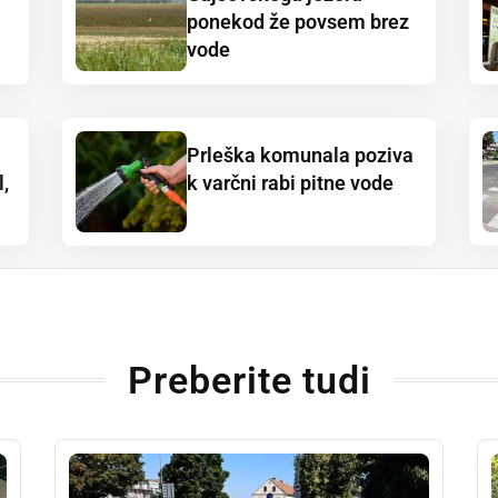
ponekod že povsem brez
vode
Prleška komunala poziva
,
k varčni rabi pitne vode
Preberite tudi