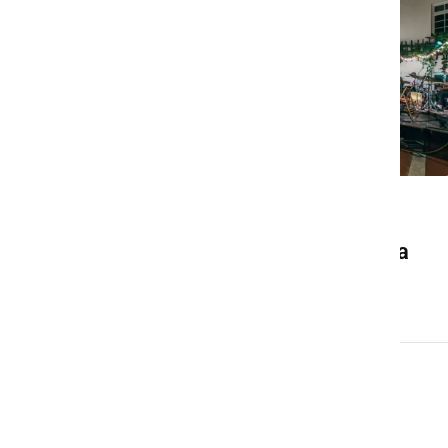
DRUŽABNO
Ljutomer bo konec avgusta
znova gostil Frejcejt fest