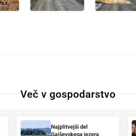
Več v gospodarstvo
Najplitvejši del
Gajševskega jezera