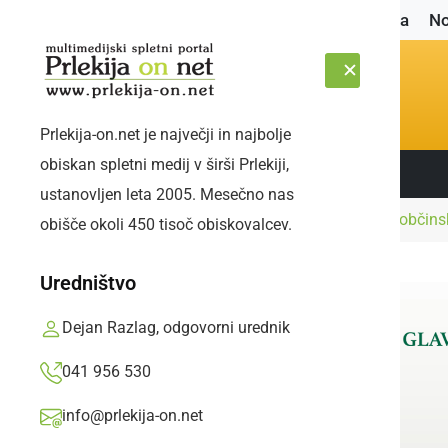
Naslovnica
No
Prlekija-on.net je največji in najbolje
obiskan spletni medij v širši Prlekiji,
Sledite nam:
SOBOTA, 8. AVGUST 2026
ustanovljen leta 2005. Mesečno nas
Naslovnica
Gospodarstvo
Modernizacija občinsk
obišče okoli 450 tisoč obiskovalcev.
Uredništvo
Dejan Razlag, odgovorni urednik
041 956 530
info@prlekija-on.net