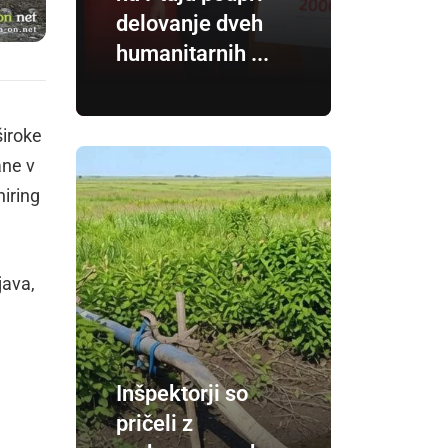
delovanje dveh
humanitarnih ...
široke
ane v
niring
java,
Inšpektorji so
pričeli z