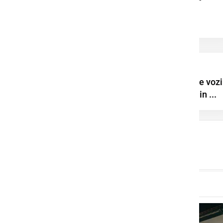
organizacije, ki
spreminjajo ...
Še v treh občinah
prepovedano pranje vozil
polnjenje bazenov in ...