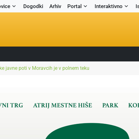
vice
Dogodki
Arhiv
Portal
Interaktivno
I
e javne poti v Moravcih je v polnem teku