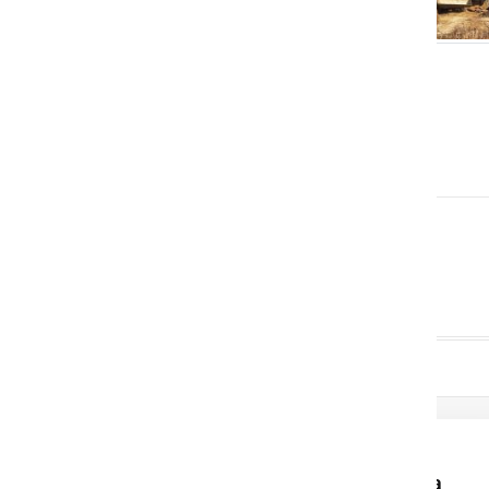
Elektro Maribor z
donacijami podpira