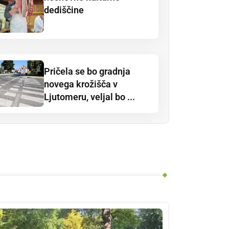
dediščine
Pričela se bo gradnja
novega krožišča v
Ljutomeru, veljal bo ...