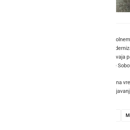
Modernizacija občinske javne poti v Moravcih
V Moravcih v KS Mala Nedelja je v polnem 
javne poti v zaselku Kešovščak. Moderniza
podjetju ATRIJ d.o.o. iz Odrancev, izvaja 
Rajnar, Štefan Rajnar s..p. iz Murske Sobo
V sklopu investicije, katere pogodbena v
energetska infrastruktura in odvodnjavan
občinska javna pot
modernizacija
M