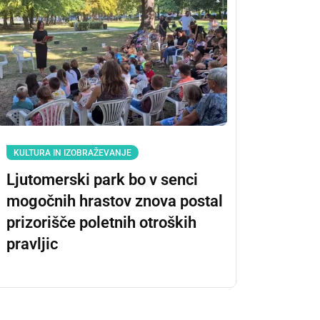
KULTURA IN IZOBRAŽEVANJE
Ljutomerski park bo v senci
mogočnih hrastov znova postal
prizorišče poletnih otroških
pravljic