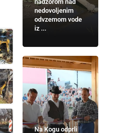
nadzorom nad
nedovoljenim
odvzemom vode
iz ...
Na Kogu odprli