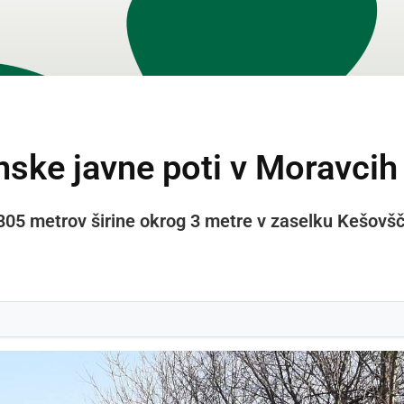
ske javne poti v Moravcih
 805 metrov širine okrog 3 metre v zaselku Kešovš