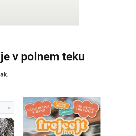
 je v polnem teku
čak.
»