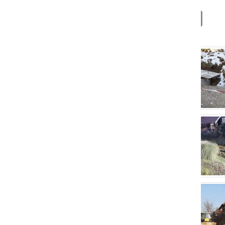
Deli
Facebook
X
Messenger
WhatsApp
Copy
PrintFrien
Email
Link