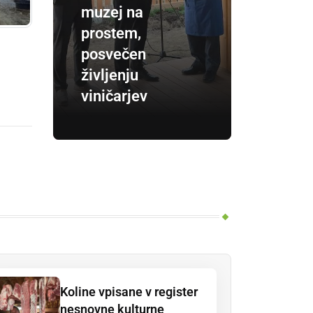
muzej na
prostem,
posvečen
življenju
viničarjev
Koline vpisane v register
nesnovne kulturne