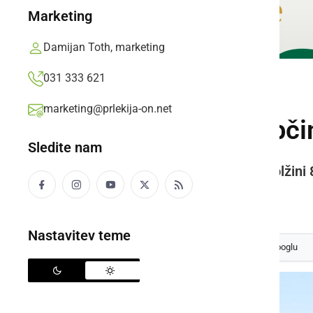
Marketing
Damijan Toth, marketing
031 333 621
GOSPODARSTVO
marketing@prlekija-on.net
Modernizacija občin
Sledite nam
Modernizirana bo javna pot v dolžini
Branko Košti,
sobota, 1. marec 2025 ob 09:49
Nastavitev teme
Izberite
Prlekijo
kot svoj prednostni vir na Googlu