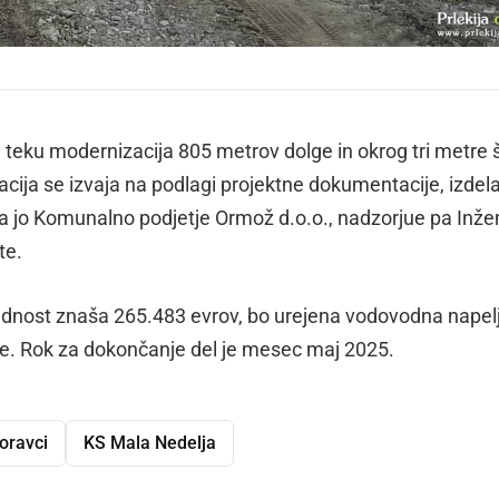
teku modernizacija 805 metrov dolge in okrog tri metre 
cija se izvaja na podlagi projektne dokumentacije, izdel
pa jo Komunalno podjetje Ormož d.o.o., nadzorjue pa Inže
te.
rednost znaša 265.483 evrov, bo urejena vodovodna napel
je. Rok za dokončanje del je mesec maj 2025.
oravci
KS Mala Nedelja