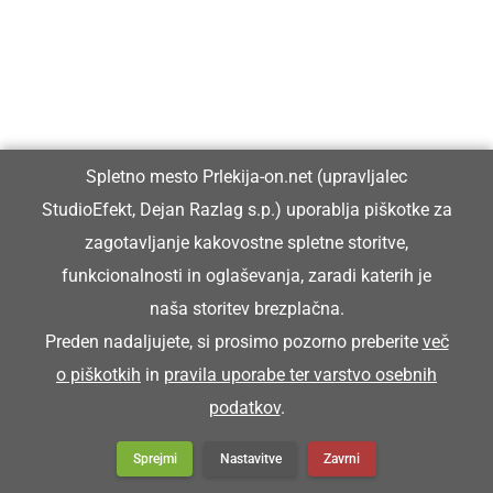
Spletno mesto Prlekija-on.net (upravljalec
StudioEfekt, Dejan Razlag s.p.) uporablja piškotke za
zagotavljanje kakovostne spletne storitve,
funkcionalnosti in oglaševanja, zaradi katerih je
naša storitev brezplačna.
Preden nadaljujete, si prosimo pozorno preberite
več
o piškotkih
in
pravila uporabe ter varstvo osebnih
podatkov
.
Sprejmi
Nastavitve
Zavrni