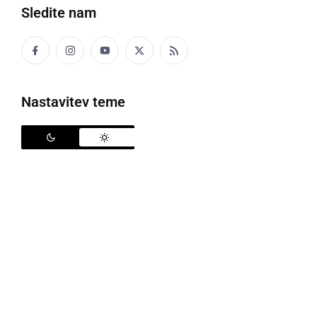
Sledite nam
Nastavitev teme
65. Mednarodna karnevalska povorka
V organizaciji Javnega zavoda Ptuj se je odvila 65.
Mednarodna karnevalska povorka, največja pustno-
karnevalska prireditev v Sloveniji in širši regiji, na
kateri je nastopilo 3.248 udeležencev, ogledalo si jo
je 40.000 obiskovalcev.
Na karnevalski povorki se je skozi mesto podalo 81
pustnih skupin oz. več kot 3.248 udeležencev, od