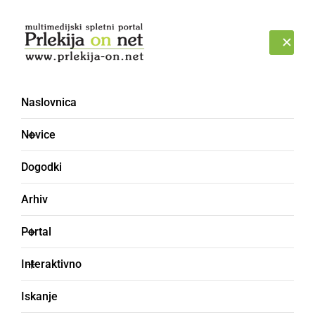
Prijava
PETEK, 7. AVGUST 2026
Naslovnica
Novice
Dogodki
Arhiv
DRUŽABNO
Portal
65. Mednarodno
Interaktivno
karnevalsko povorko si
Iskanje
je ogledalo več kot 40