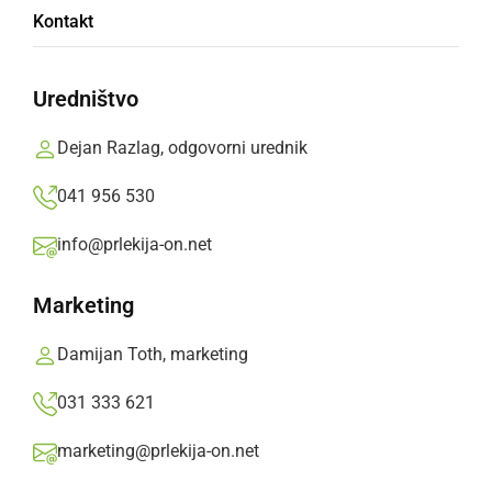
Kontakt
tisoč obiskovalcev
Uredništvo
Na karnevalski povorki se je skozi mesto
podalo 81 pustnih skupin oz. več kot 3.248
Dejan Razlag, odgovorni urednik
udeležencev.
041 956 530
Prlekija-on.net,
nedelja, 2. marec 2025 ob 19:00
info@prlekija-on.net
»
Izberite
Prlekijo
kot svoj prednostni vir na Googlu
Marketing
Damijan Toth, marketing
031 333 621
marketing@prlekija-on.net