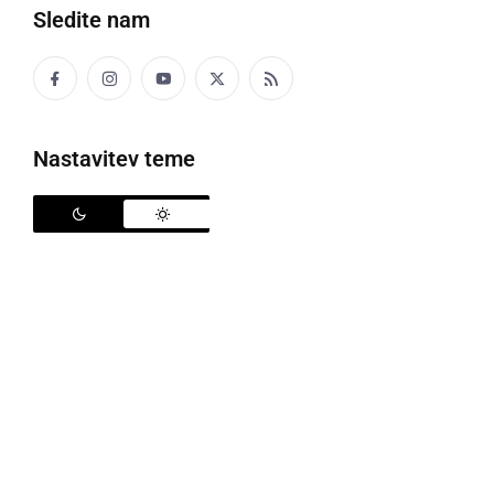
Sledite nam
Fašenk po Dornovsko 2025
Nastavitev teme
V ponedeljek 3. marca, se je v Dornavi odvil že
27.
tradicionalni Fašenk po Dornovsko
, ki je tudi letos
pritegnil številne udeležence in obiskovalce. Zbiranje
pustnih skupin se je začelo pri Gasilsko-vaškem
domu v Mezgovcih ob Pesnici, od koder je ob 14. uri
krenila razigrana povorka. Sprehod skozi vas se je
zaključil s predstavitvijo skupin v krožnem križišču pri
Gasilskem domu v Dornavi, kjer so nastopajoči
navdušili z domiselnimi kostumi in nastopi.