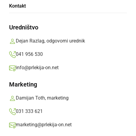
Kontakt
Fašenk po Dornovsko znova poskrbel za
nepozabno dogajanje.
Uredništvo
Prlekija-on.net,
ponedeljek, 3. marec 2025 ob 19:29
Dejan Razlag, odgovorni urednik
041 956 530
»
Izberite
Prlekijo
kot svoj prednostni vir na Googlu
info@prlekija-on.net
Marketing
Damijan Toth, marketing
031 333 621
marketing@prlekija-on.net