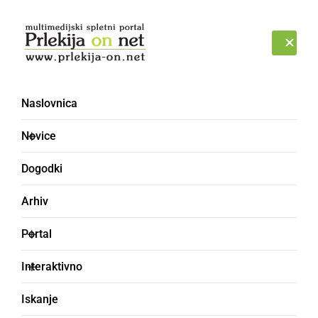
Prijava
SOBOTA, 8. AVGUST 2026
Naslovnica
Novice
Dogodki
Arhiv
DRUŽABNO
Portal
Razigrana pustna
Interaktivno
povorka navdušila
Iskanje
množice v Dornavi