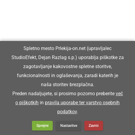
Spletno mesto Prlekija-on.net (upravljalec
StudioEfekt, Dejan Razlag s.p.) uporablja piškotke za
zagotavljanje kakovostne spletne storitve,
funkcionalnosti in oglaševanja, zaradi katerih je
naša storitev brezplačna.
Preden nadaljujete, si prosimo pozorno preberite
več
o piškotkih
in
pravila uporabe ter varstvo osebnih
DRUŽABNO
podatkov
.
Prleški sejem v Ljutomer privabil
številne obiskovalce
Sprejmi
Nastavitve
Zavrni