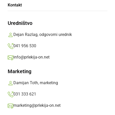
Kontakt
prodajnih artiklov v trgovini, tatvino drv in
napad na uradno osebo, ko opravlja naloge
varnosti.
Uredništvo
Prlekija-on.net,
nedelja, 16. marec 2025 ob 08:03
Dejan Razlag, odgovorni urednik
041 956 530
»
Izberite
Prlekijo
kot svoj prednostni vir na Googlu
info@prlekija-on.net
Marketing
Damijan Toth, marketing
031 333 621
marketing@prlekija-on.net