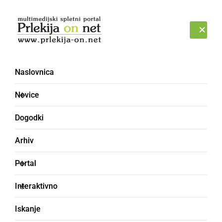
Prijava
ČETRTEK, 6. AVGUST 2026
Naslovnica
Novice
Dogodki
Arhiv
ČRNA KRONIKA
Portal
V soboto kradli drva
Interaktivno
Na področju kriminalitete so obravnavali dve
Iskanje
poškodbi osebnih avtomobilov, tatvino