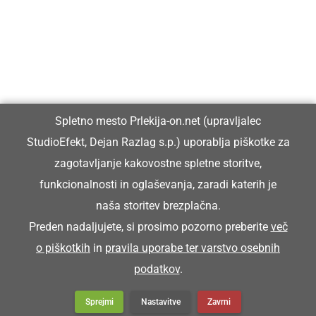
Vpisan je v razvid medijev, ki ga vodi Ministrstvo za kulturo
Republike Slovenije, pod zaporedno številko 1529.
Glavni in odgovorni urednik:
Spletno mesto Prlekija-on.net (upravljalec
Dejan Razlag
StudioEfekt, Dejan Razlag s.p.) uporablja piškotke za
info@prlekija-on.net
zagotavljanje kakovostne spletne storitve,
funkcionalnosti in oglaševanja, zaradi katerih je
naša storitev brezplačna.
Preden nadaljujete, si prosimo pozorno preberite
več
o piškotkih
in
pravila uporabe ter varstvo osebnih
© Prlekija-on.net | 2005 - 2026 | Vse pravice pridržane |
podatkov
.
info@prlekija-on.net
Splošni pogoji
•
Izjava o zasebnosti
•
Piškotki
Oglaševanje
Sprejmi
Nastavitve
Zavrni