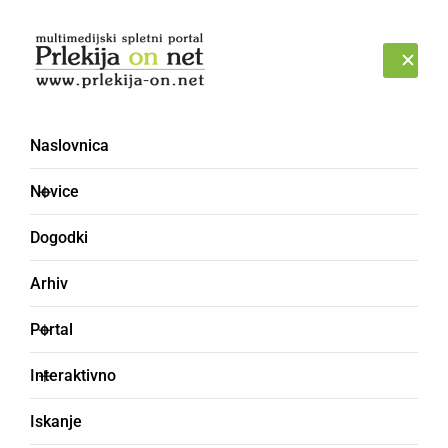
Prijava
PETEK, 7. AVGUST 2026
Naslovnica
Novice
Dogodki
Arhiv
NARAVA
Portal
Čebele samotarke so
Interaktivno
pomembni opraševalci,
Iskanje
ki prispevajo k