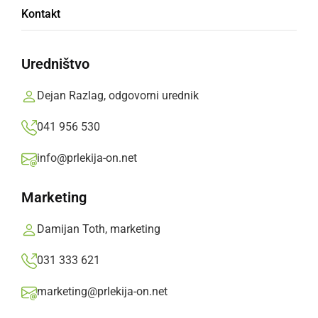
Kontakt
raznolikosti in zdravju
ekosistema
Uredništvo
Dejan Razlag, odgovorni urednik
S prihodom prvega pomladnega dne se v
naravi začne prebujati življenje
041 956 530
Prlekija-on.net,
sobota, 22. marec 2025 ob 11:37
info@prlekija-on.net
Marketing
»
Izberite
Prlekijo
kot svoj prednostni vir na Googlu
Damijan Toth, marketing
031 333 621
marketing@prlekija-on.net