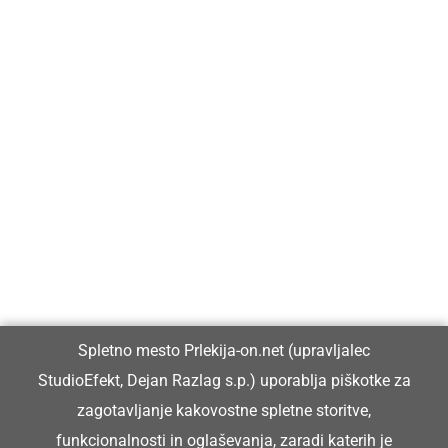
Prlekija-on.net je največji in najbolje obiskan spletni medij v
Prlekiji.
Vpisan je v razvid medijev, ki ga vodi Ministrstvo za kulturo
Republike Slovenije, pod zaporedno številko 1529.
Glavni in odgovorni urednik:
Spletno mesto Prlekija-on.net (upravljalec
Dejan Razlag
StudioEfekt, Dejan Razlag s.p.) uporablja piškotke za
info@prlekija-on.net
zagotavljanje kakovostne spletne storitve,
funkcionalnosti in oglaševanja, zaradi katerih je