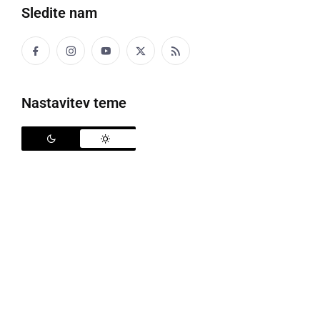
Sledite nam
Nastavitev teme
Čebela samotarka Osmia
S prihodom prvega pomladnega dne se v naravi
začne prebujati življenje. Med številnimi organizmi,
ki se prebudijo po zimskem mirovanju, so tudi
čebele
samotarke
–
pomembni opraševalci, ki prispevajo
k raznolikosti in zdravju ekosistema
.
Če ste kdaj postavili gnezdilnico za čebele