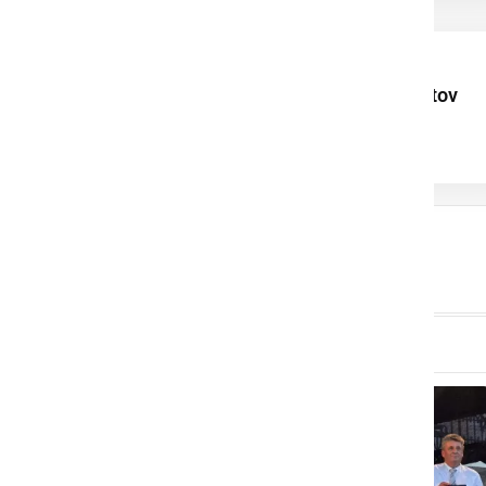
Uspehi mladih
ljutomerskih talentov
navdih za celotno
skupnost