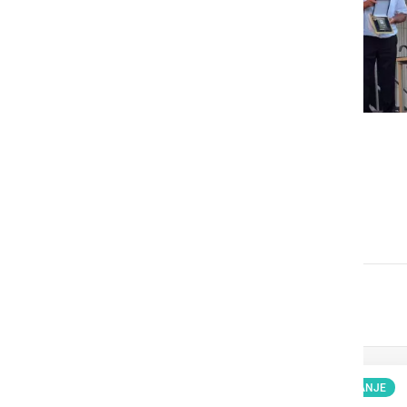
GOSPODARSTVO
Obrtnik leta 2026 je Milan
Horvat
KULTURA IN IZOBRAŽEVANJE