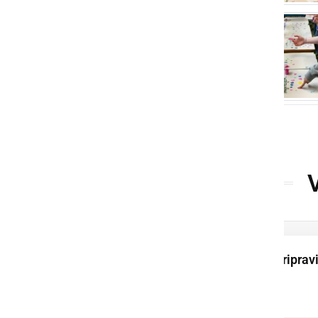
Ob Fričovi kapeli pripravi
vaško žegnanje in
druženje vaščanov