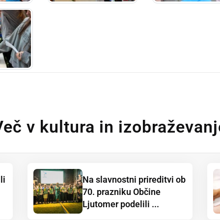
Več v kultura in izobraževanj
li
Na slavnostni prireditvi ob
70. prazniku Občine
Ljutomer podelili ...