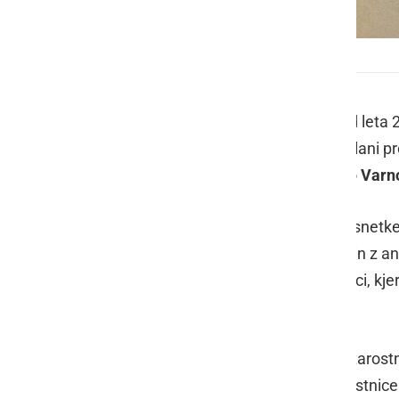
Dan zdravja na OŠ Mala Nedelja
Osnovna šola Mala Nedelja
je že od leta 
obeležujejo
Dan zdravja
. Letos so člani
pripravili različne aktivnosti na temo
Varno
Učenci so si ogledali krajše videoposnetke
poučne spletne strani, reševali kviz in z an
zanimivih nalogah na posebni stojnici, kjer 
zabavnih spominov.
Na šolskem igrišču so se učenci v starostn
simbolov in sestavljanju velike zapestnice 