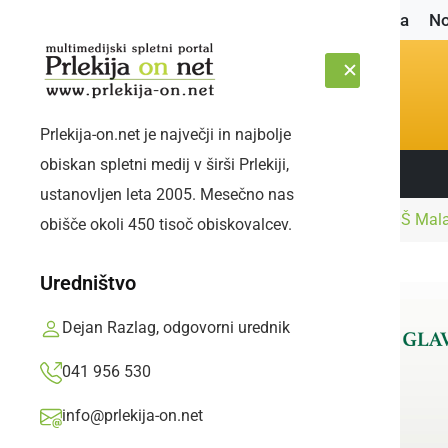
Naslovnica
No
Prlekija-on.net je največji in najbolje
obiskan spletni medij v širši Prlekiji,
Sledite nam:
ČETRTEK, 6. AVGUST 2026
ustanovljen leta 2005. Mesečno nas
Naslovnica
Kultura in izobraževanje
Na OŠ Mala 
obišče okoli 450 tisoč obiskovalcev.
Uredništvo
Dejan Razlag, odgovorni urednik
041 956 530
info@prlekija-on.net