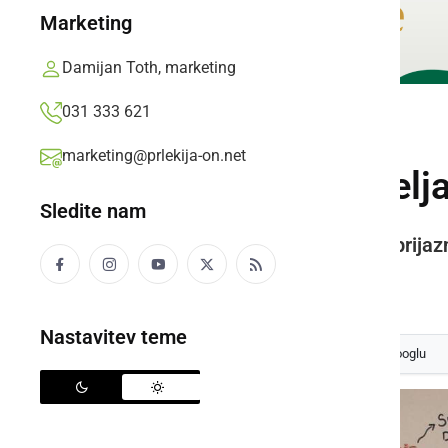
Marketing
Damijan Toth, marketing
031 333 621
KULTURA IN IZOBRAŽEVANJE
marketing@prlekija-on.net
Na OŠ Mala Nedelja 
Sledite nam
Ustvarjalni dan za spodbujanje prijaz
Prlekija-on.net,
torek, 8. april 2025 ob 09:16
Nastavitev teme
Izberite
Prlekijo
kot svoj prednostni vir na Googlu