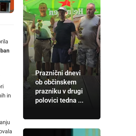
rila
aban
Praznični dnevi
i
ob občinskem
ri
prazniku v drugi
ih in
polovici tedna ...
sanju
lovala