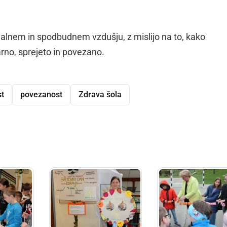
jalnem in spodbudnem vzdušju, z mislijo na to, kako
rno, sprejeto in povezano.
st
povezanost
Zdrava šola
dly