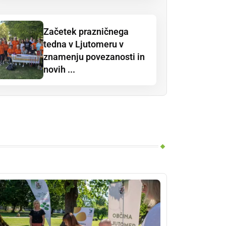
Začetek prazničnega
tedna v Ljutomeru v
znamenju povezanosti in
novih ...