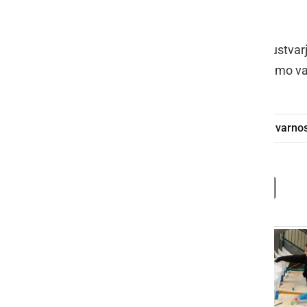
tudi ravnateljica šole,
Breda Žunič
.
Dan zdravja je minil v sproščenem, ustvar
pomembno je, da se v šoli vsi počutimo va
OŠ Mala Nedelja
Dan zdravja
varno
Deli
Facebook
X
Messenger
WhatsApp
Copy
PrintFrien
Email
Link