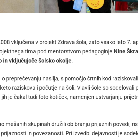
2008 vključena v projekt Zdrava šola, zato vsako leto 7. ap
 projektnega tima pod mentorstvom pedagoginje
Nine Škr
 in vključujoče šolsko okolje
.
 o preprečevanju nasilja, s pomočjo črtnih kod raziskoval
keto raziskovali počutje na šoli. V avli šole so sodelovali p
jih je čakal tudi foto kotiček, namenjen ustvarjanju prijetn
o mešanih skupinah družili ob branju prijaznih povedi, ri
prijaznosti in povezanosti. Pri izvedbi dejavnosti je sode