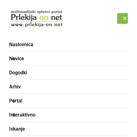
Prijava
ČETRTEK, 6. AVGUST 2026
Naslovnica
Novice
Dogodki
Arhiv
ČRNA KRONIKA
Portal
Državljan Romunije vozil
Interaktivno
s hitrostjo 186 km/h
Iskanje