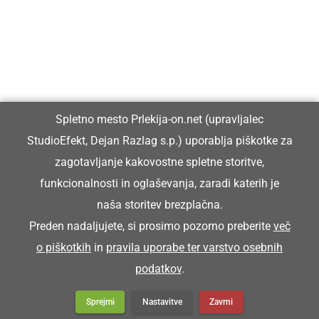
Vpisan je v razvid medijev, ki ga vodi Ministrstvo za kulturo
Republike Slovenije, pod zaporedno številko 1529.
Glavni in odgovorni urednik:
Spletno mesto Prlekija-on.net (upravljalec
Dejan Razlag
StudioEfekt, Dejan Razlag s.p.) uporablja piškotke za
info@prlekija-on.net
zagotavljanje kakovostne spletne storitve,
funkcionalnosti in oglaševanja, zaradi katerih je
naša storitev brezplačna.
Preden nadaljujete, si prosimo pozorno preberite
več
o piškotkih
in
pravila uporabe ter varstvo osebnih
© Prlekija-on.net | 2005 - 2026 | Vse pravice pridržane |
podatkov
.
info@prlekija-on.net
Splošni pogoji
•
Izjava o zasebnosti
•
Piškotki
Oglaševanje
Sprejmi
Nastavitve
Zavrni