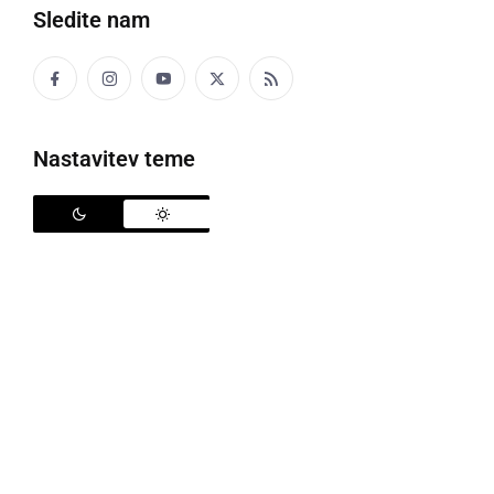
Sledite nam
Voznik je bil prehiter
Nastavitev teme
V preteklem dnevu so policisti na območju PU
Murska Sobota obravnavali sedem kaznivih dejanj,
pet kršitev javnega reda in miru, prometno nesrečo z
lahkimi telesnimi poškodbami, štiri prometne
nesreče z nastalo materialno škodo, dve poškodbi
vozil na parkirnih prostorih in povoženje divjadi.
Na področju kriminalitete so obravnavali tri kazniva
dejanja tatvine, kaznivo dejanje goljufije, kaznivo
dejanje zlorabe negotovinskega plačilnega sredstva,