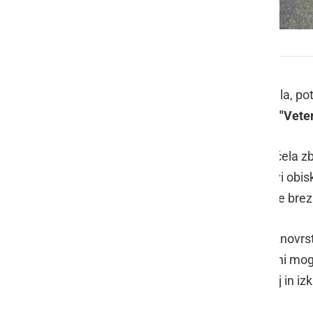
Sejem starodobnikov MK Veterani Murski Sobota
V Murski Soboti je v nedeljo, 13. aprila, p
letos uspešno organiziral
Motoklub "Veter
Že v zgodnjih jutranjih urah se je začela z
uradno pričel ob 8. uri, vendar so prvi obis
Prodajna mesta so bila za ponudnike brezp
Obiskovalci so lahko izbirali med raznovrs
starinskimi predmeti, ki jih pogosto ni mogo
izmenjavo nasvetov, tehničnih znanj in i