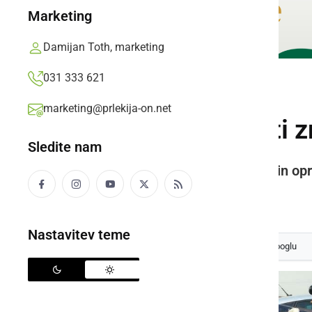
Marketing
Damijan Toth, marketing
031 333 621
DRUŽABNO
marketing@prlekija-on.net
Delčki preteklosti 
Sledite nam
18. sejem starodobnikov, delov in o
Prlekija-on.net,
nedelja, 13. april 2025 ob 16:50
Nastavitev teme
Izberite
Prlekijo
kot svoj prednostni vir na Googlu