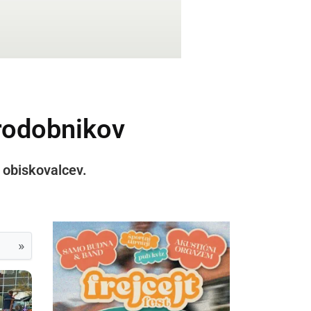
arodobnikov
 obiskovalcev.
»