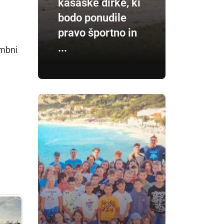
kasaške dirke, ki
bodo ponudile
pravo športno in
...
embni