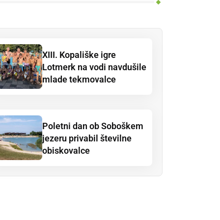
XIII. Kopališke igre
Lotmerk na vodi navdušile
mlade tekmovalce
Poletni dan ob Soboškem
jezeru privabil številne
obiskovalce