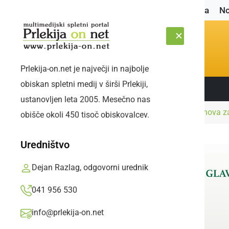
Naslovnica
No
Prlekija-on.net je največji in najbolje
obiskan spletni medij v širši Prlekiji,
Sledite nam:
SOBOTA, 8. AVGUST 2026
ustanovljen leta 2005. Mesečno nas
Naslovnica
Družabno
Delčki preteklosti znova 
obišče okoli 450 tisoč obiskovalcev.
Uredništvo
Dejan Razlag, odgovorni urednik
041 956 530
info@prlekija-on.net