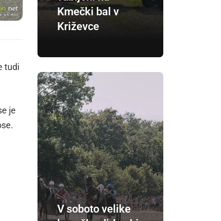
Kmečki bal v
Križevce
e tudi
se je
ose.
V soboto velike