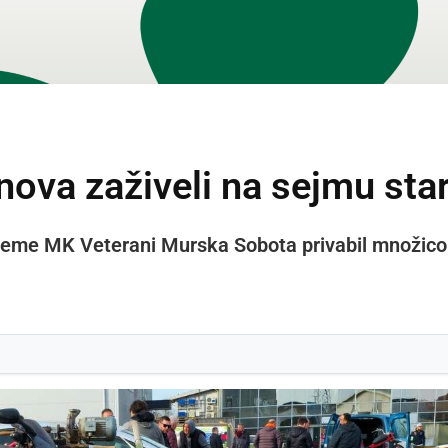
znova zaživeli na sejmu st
preme MK Veterani Murska Sobota privabil množico