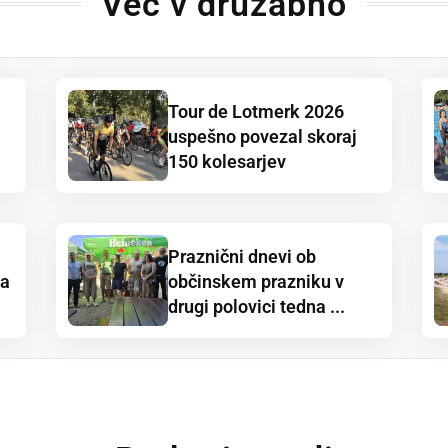
Več v družabno
Tour de Lotmerk 2026
uspešno povezal skoraj
150 kolesarjev
Praznični dnevi ob
ja
občinskem prazniku v
drugi polovici tedna ...