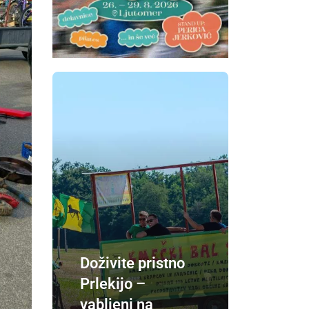
Doživite pristno
Prlekijo –
vabljeni na