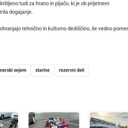
rbljeno tudi za hrano in pijačo, ki je ob prijetnem
ila dogajanje.
 ohranjajo tehnično in kulturno dediščino, še vedno pom
imerski sejem
starine
rezervni deli
dly