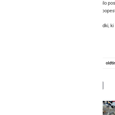
Za dobro počutje vseh prisotnih je bilo posk
dopoldanskem vzdušju še dodatno popestr
Sejem je znova dokazal, da so dogodki, ki
in dobro obiskani.
Moto klub veterani Murska Sobota
oldt
Deli
Facebook
X
Messenger
WhatsApp
Copy
PrintFrien
Email
Link