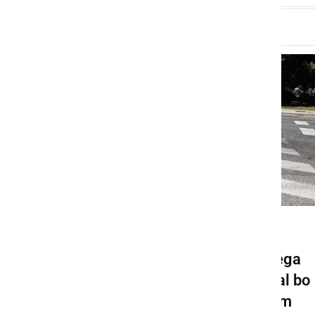
GOSPODARSTVO
Pričela se bo gradnja novega
krožišča v Ljutomeru, veljal bo
spremenjen prometni režim