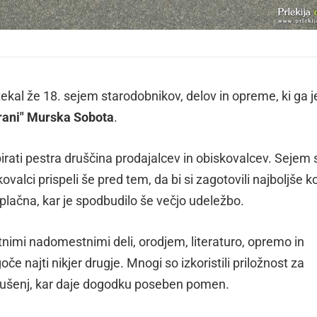
otekal že 18. sejem starodobnikov, delov in opreme, ki ga j
ani"
Murska Sobota
.
birati pestra druščina prodajalcev in obiskovalcev. Sejem 
kovalci prispeli še pred tem, da bi si zagotovili najboljše k
lačna, kar je spodbudilo še večjo udeležbo.
tnimi nadomestnimi deli, orodjem, literaturo, opremo in
če najti nikjer drugje. Mnogi so izkoristili priložnost za
zkušenj, kar daje dogodku poseben pomen.