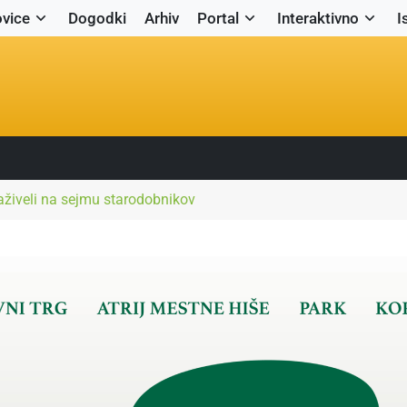
vice
Dogodki
Arhiv
Portal
Interaktivno
I
zaživeli na sejmu starodobnikov