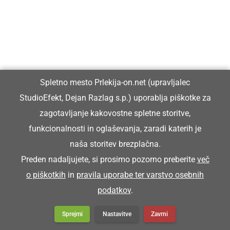
priznanja in nagrade
Spletno mesto Prlekija-on.net (upravljalec
StudioEfekt, Dejan Razlag s.p.) uporablja piškotke za
zagotavljanje kakovostne spletne storitve,
funkcionalnosti in oglaševanja, zaradi katerih je
naša storitev brezplačna.
Preden nadaljujete, si prosimo pozorno preberite
več
o piškotkih
in
pravila uporabe ter varstvo osebnih
podatkov
.
Sprejmi
Nastavitve
Zavrni