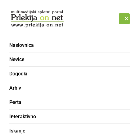
Prijava
SOBOTA, 8. AVGUST 2026
Naslovnica
Novice
Dogodki
Arhiv
DRUŽABNO
Portal
Tako je bilo v zaodrju
Interaktivno
koncerta Maraaya &
Iskanje
Luka Basi v Ljutomeru