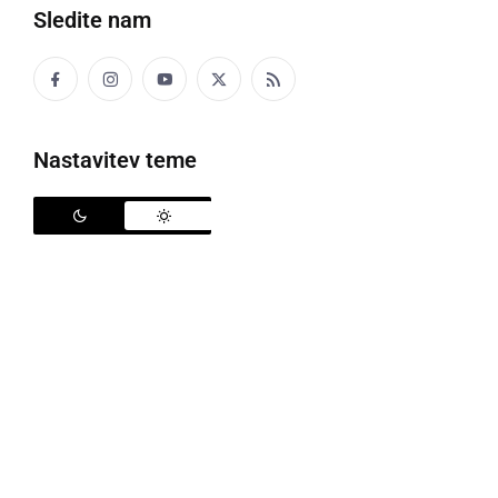
Sledite nam
Nastavitev teme
V zaodrju koncerta Maraaya & Luka Basi
V soboto, 12. aprila, sta se na odru Športne dvorane
ŠIC Ljutomer prvič skupaj združila dva glasbena
svetova – priljubljeni pop duet in trenutno ena izmed
najbolj aktualnih imen pri nas -
Maraaya
ter kralj
velikih uspešnic in mega hitov
Luka Basi
. Na našem
portalu smo ob tem skupaj z izvajalci za naše bralce
pripravili prav posebno darilo, saj smo v ekskluzivni