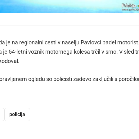
 da je na regionalni cesti v naselju Pavlovci padel motorist
a je 54-letni voznik motornega kolesa trčil v srno. V sled tr
kodoval.
opravljenem ogledu so policisti zadevo zaključili s poročil
policija
dly