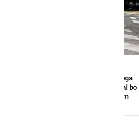
GOSPODARSTVO
Pričela se bo gradnja novega
krožišča v Ljutomeru, veljal bo
spremenjen prometni režim