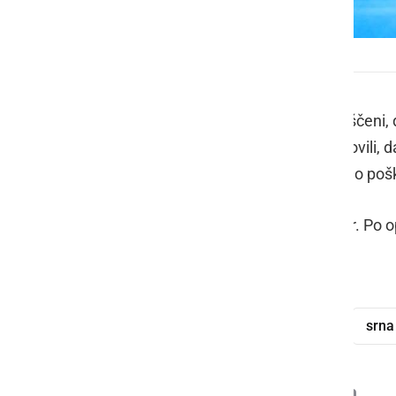
Voznik se je huje poškodoval
Sinoči ob 19.17 so bili policisti obveščeni,
Policisti so z ogledom na kraju ugotovili, d
padel po cestišču ter se hudo telesno poš
Voznik je utrpel serijski prelom reber. Po 
pristojno državno tožilstvo.
voznik
motorno kolo
padec
srna
Deli
Facebook
X
Messenger
WhatsApp
Copy
PrintFrien
Email