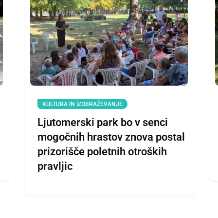
KULTURA IN IZOBRAŽEVANJE
Ljutomerski park bo v senci
mogočnih hrastov znova postal
prizorišče poletnih otroških
pravljic