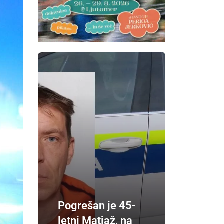
Pogrešan je 45-
letni Matjaž, na