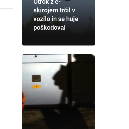
Otrok z e-
skirojem trčil v
vozilo in se huje
poškodoval