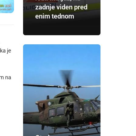
zadnje viden pred
enim tednom
.
ka je
om na