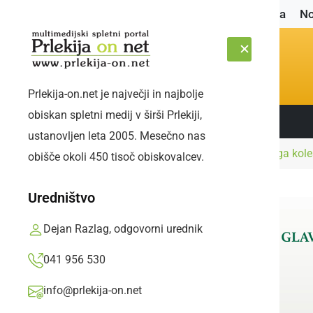
Naslovnica
No
Prlekija-on.net je največji in najbolje
obiskan spletni medij v širši Prlekiji,
Sledite nam:
PETEK, 7. AVGUST 2026
ustanovljen leta 2005. Mesečno nas
Naslovnica
Črna kronika
Voznik motornega koles
obišče okoli 450 tisoč obiskovalcev.
Uredništvo
Dejan Razlag, odgovorni urednik
041 956 530
info@prlekija-on.net