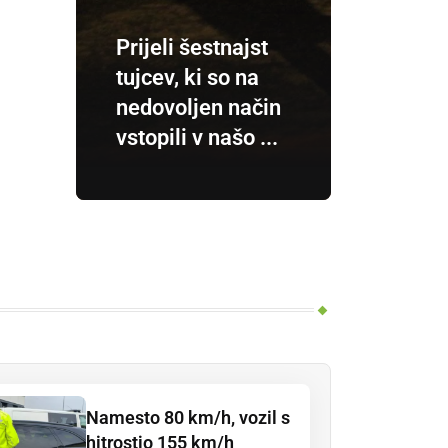
Prijeli šestnajst
tujcev, ki so na
nedovoljen način
vstopili v našo ...
Namesto 80 km/h, vozil s
hitrostjo 155 km/h