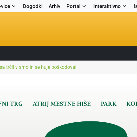
vice
Dogodki
Arhiv
Portal
Interaktivno
I
a trčil v srno in se huje poškodoval