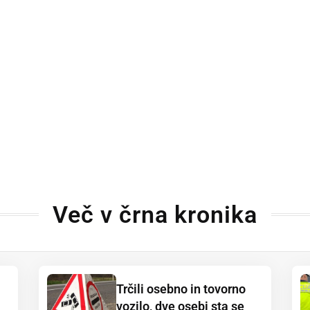
Več v črna kronika
Trčili osebno in tovorno
vozilo, dve osebi sta se