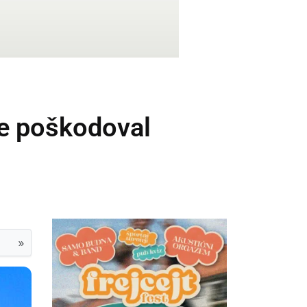
je poškodoval
»