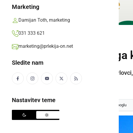
Marketing
Damijan Toth, marketing
031 333 621
ČRNA KRONIKA
marketing@prlekija-on.net
Voznik motornega ko
Sledite nam
Voznik, ki je padel v naselju Pavlovci,
Prlekija-on.net,
ponedeljek, 21. april 2025 ob 18:10
Nastavitev teme
Izberite
Prlekijo
kot svoj prednostni vir na Googlu