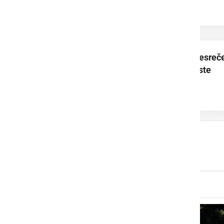
Zaradi prometne nesreč
popolna zapora ceste