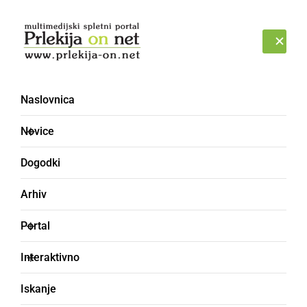
Prijava
PETEK, 7. AVGUST 2026
Naslovnica
Novice
Dogodki
Arhiv
DRUŽABNO
Portal
Vabljeni na nepozabno
Interaktivno
potovanje z Olijem v
Iskanje
središče Goričkega