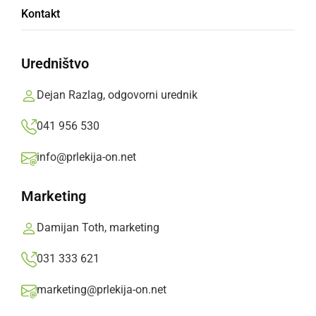
Kontakt
vulkana
Uredništvo
Prvomajske počitnice v Doživljajskem parku
Vulkanija.
Dejan Razlag, odgovorni urednik
Oglasno sporočilo,
sreda, 30. april 2025 ob 11:06
041 956 530
info@prlekija-on.net
»
Izberite
Prlekijo
kot svoj prednostni vir na Googlu
Marketing
Damijan Toth, marketing
031 333 621
marketing@prlekija-on.net