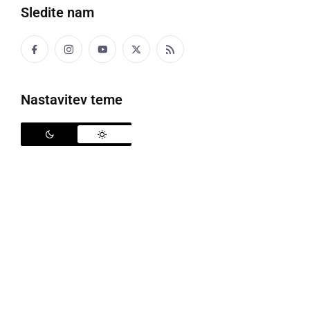
Sledite nam
11. mednarodni filmski festival Student Cuts
Nastavitev teme
Med 7. in 9. majem bo v organizaciji
Gimnazije
Franca Miklošiča Ljutomer
potekal
11. mednarodni
filmski festival Student Cuts
. Lanski jubilejni 10.
festival je organizatorjem dal novega zagona in
navdiha za sveže ideje. Da delajo v pravo smer,
dokazuje tudi letošnje število prijavljenih filmov –
prispelo jih je več kot 2200 iz celega sveta.
Ena izmed kategorij je
Future talents
, namenjena