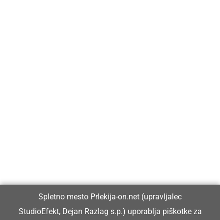
Prlekija-on.net je največji in najbolje obiskan spletni medij v
Prlekiji.
Vpisan je v razvid medijev, ki ga vodi Ministrstvo za kulturo
Republike Slovenije, pod zaporedno številko 1529.
Glavni in odgovorni urednik:
Spletno mesto Prlekija-on.net (upravljalec
Dejan Razlag
StudioEfekt, Dejan Razlag s.p.) uporablja piškotke za
info@prlekija-on.net