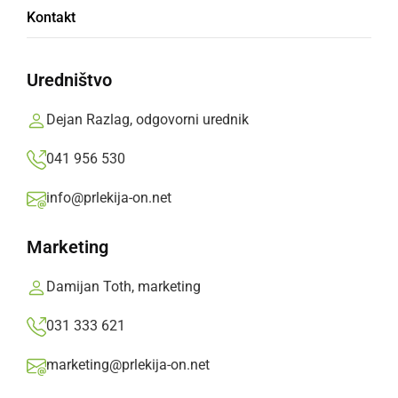
Kontakt
festival Student cuts
Uredništvo
Tudi letos bo Ljutomer stičišče mladih filmskih
ustvarjalcev z vsega sveta.
Dejan Razlag, odgovorni urednik
Prlekija-on.net,
petek, 2. maj 2025 ob 08:26
041 956 530
info@prlekija-on.net
»
Izberite
Prlekijo
kot svoj prednostni vir na Googlu
Marketing
Damijan Toth, marketing
031 333 621
marketing@prlekija-on.net