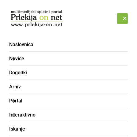
Prijava
PETEK, 7. AVGUST 2026
Naslovnica
Novice
Dogodki
Arhiv
GLASBA IN FILM
Portal
Na Gimnaziji Franca
Interaktivno
Miklošiča Ljutomer bo
Iskanje
potekal 11. filmski