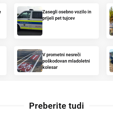
e
Zasegli osebno vozilo in
prijeli pet tujcev
V prometni nesreči
poškodovan mladoletni
kolesar
Preberite tudi