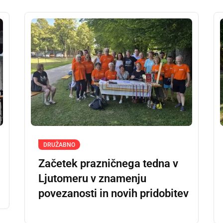
DRUŽABNO
Začetek prazničnega tedna v
Ljutomeru v znamenju
povezanosti in novih pridobitev