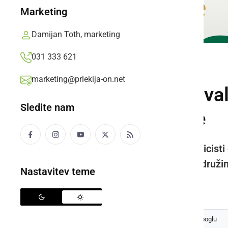
Marketing
Damijan Toth, marketing
031 333 621
ČRNA KRONIKA
marketing@prlekija-on.net
Policisti obravnava
Sledite nam
družino in otroke
Na področju kriminalitete so policist
dejanje zoper zakonsko zvezo, družino
Nastavitev teme
Prlekija-on.net,
četrtek, 8. maj 2025 ob 08:16
Izberite
Prlekijo
kot svoj prednostni vir na Googlu