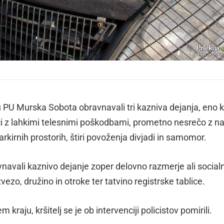
 PU Murska Sobota obravnavali tri kazniva dejanja, eno k
či z lahkimi telesnimi poškodbami, prometno nesrečo z na
rkirnih prostorih, štiri povoženja divjadi in samomor.
avnavali kaznivo dejanje zoper delovno razmerje ali social
ezo, družino in otroke ter tatvino registrske tablice.
 kraju, kršitelj se je ob intervenciji policistov pomirili.