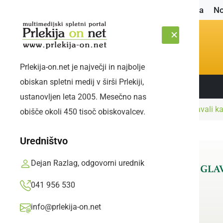
Naslovnica
No
Prlekija-on.net je največji in najbolje
obiskan spletni medij v širši Prlekiji,
Sledite nam:
ČETRTEK, 6. AVGUST 2026
ustanovljen leta 2005. Mesečno nas
Naslovnica
Črna kronika
Policisti obravnavali k
obišče okoli 450 tisoč obiskovalcev.
Uredništvo
Dejan Razlag, odgovorni urednik
041 956 530
info@prlekija-on.net