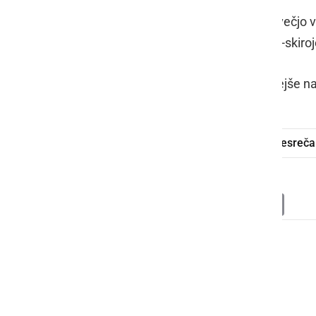
Do 11. maja potekajo aktivnosti za večjo 
da naj so pešci, kolesarji in vozniki e-ski
Meritve hitrosti bodo danes pogostejše n
samomor
tatvina
prometna nesreča
Deli
Facebook
X
Messenger
WhatsApp
Copy
PrintFrien
Email
Link