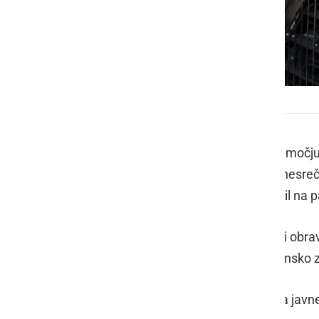
Policija
V preteklem dnevu so policisti na območju
javnega reda in miru, dve prometni nesre
materialno škodo, dve poškodbi vozil na pa
Na področju kriminalitete so policisti obr
varnost, kaznivo dejanje zoper zakonsko zv
Javni red in mir je bil kršen enkrat na javnem