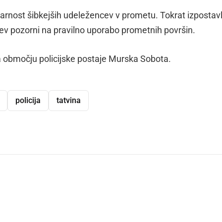
varnost šibkejših udeležencev v prometu. Tokrat izpostav
rojev pozorni na pravilno uporabo prometnih površin.
a območju policijske postaje Murska Sobota.
policija
tatvina
dly