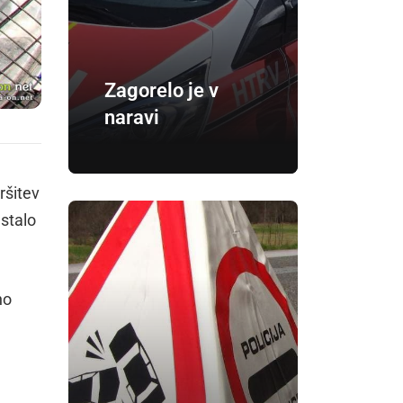
Zagorelo je v
naravi
ršitev
stalo
no