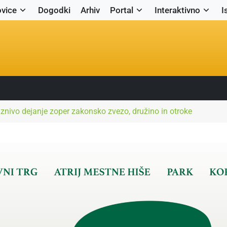
vice
Dogodki
Arhiv
Portal
Interaktivno
I
aznivo dejanje zoper zakonsko zvezo, družino in otroke