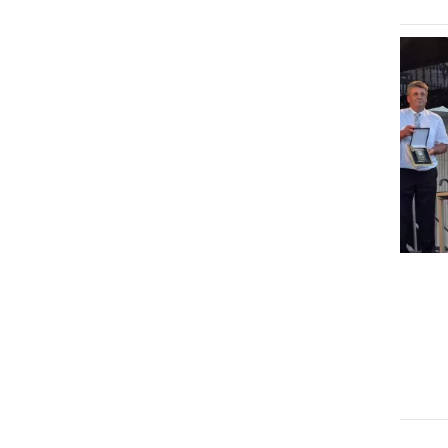
GOSPODARSTVO
Obrtnik leta 2026 je Milan
Horvat