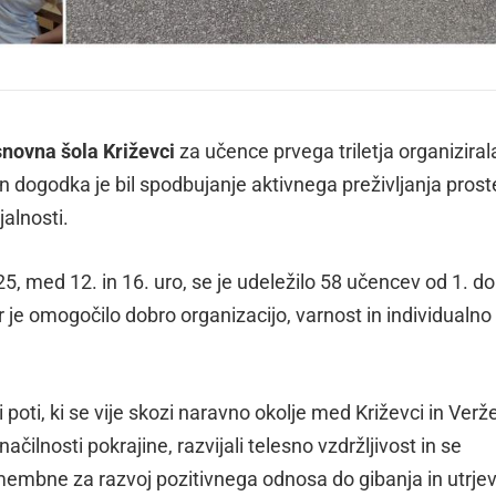
novna šola Križevci
za učence prvega triletja organiziral
dogodka je bil spodbujanje aktivnega preživljanja pros
jalnosti.
5, med 12. in 16. uro, se je udeležilo 58 učencev od 1. do
kar je omogočilo dobro organizacijo, varnost in individualno
ki poti, ki se vije skozi naravno okolje med Križevci in Ver
ilnosti pokrajine, razvijali telesno vzdržljivost in se
membne za razvoj pozitivnega odnosa do gibanja in utrje