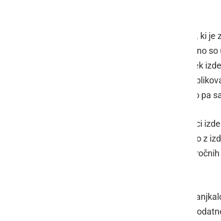
medvrstniških vezi.
Cilj pohoda je bil
DUO center Veržej
, ki j
naravnimi materiali. V delavnici z glino so
spoznavali lastnosti gline in postopek iz
strokovnim vodstvom gospe Urše oblikoval
opazovati in poslušati navodila, nato pa 
Pod vodstvom gospe
Ditke
so učenci izdel
prijeten in trajen spomin. Nekateri so z i
ustvarjalnega dela spodbuja razvoj ročnih s
predstave in estetskega izražanja.
Med pohodom in ustvarjanjem ni manjkalo 
naravi, iz svojih nahrbtnikov, kar je doda