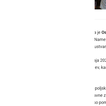
Pohod do DUO centra Veržej
V okviru nadstandardnega programa je
Os
vsebinsko bogat pohod do Veržeja. Namen 
časa, razvijanje socialnih veščin ter ustvar
Dogodek, ki je potekal v sredo, 7. maja 202
razreda. Spremljalo jih je šest učiteljev, 
podporo učencem.
Pohod je potekal po varni in slikoviti poljs
Med potjo so učenci spoznavali naravne znač
spontano družili. Takšne aktivnosti so po