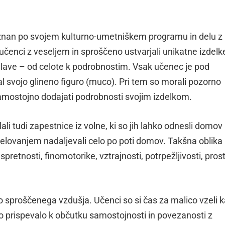
e znan po svojem kulturno-umetniškem programu in delu z
 učenci z veseljem in sproščeno ustvarjali unikatne izdelk
delave – od celote k podrobnostim. Vsak učenec je pod
 svojo glineno figuro (muco). Pri tem so morali pozorno
samostojno dodajati podrobnosti svojim izdelkom.
ali tudi zapestnice iz volne, ki so jih lahko odnesli domov
zdelovanjem nadaljevali celo po poti domov. Takšna oblika
pretnosti, finomotorike, vztrajnosti, potrpežljivosti, pros
sproščenega vzdušja. Učenci so si čas za malico vzeli k
tno prispevalo k občutku samostojnosti in povezanosti z