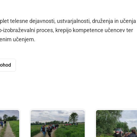
eplet telesne dejavnosti, ustvarjalnosti, druženja in učenja
o-izobraževalni proces, krepijo kompetence učencev ter
tvenim učenjem.
ohod
dly