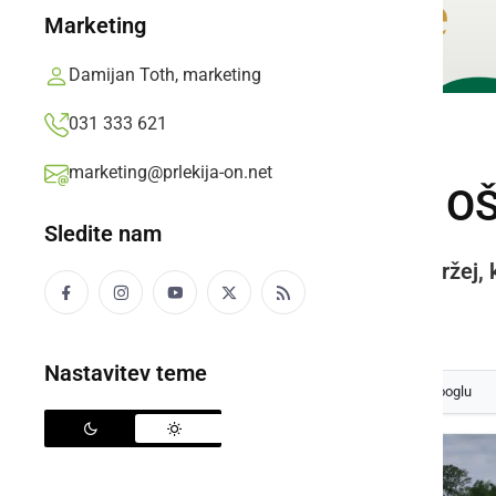
Marketing
Damijan Toth, marketing
031 333 621
KULTURA IN IZOBRAŽEVANJE
marketing@prlekija-on.net
Učenci 1. triletja O
Sledite nam
Cilj pohoda je bil DUO center Veržej
Prlekija-on.net,
četrtek, 8. maj 2025 ob 13:42
Nastavitev teme
Izberite
Prlekijo
kot svoj prednostni vir na Googlu