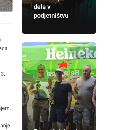
dela v
podjetništvu
a
tega
 3.
žejem.
vanje