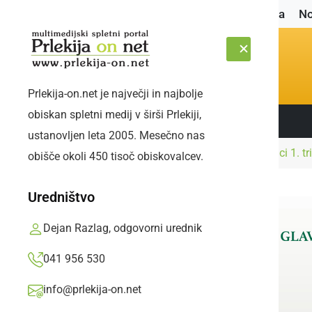
Naslovnica
No
Prlekija-on.net je največji in najbolje
obiskan spletni medij v širši Prlekiji,
Sledite nam:
PETEK, 7. AVGUST 2026
ustanovljen leta 2005. Mesečno nas
Naslovnica
Kultura in izobraževanje
Učenci 1. tr
obišče okoli 450 tisoč obiskovalcev.
Uredništvo
Dejan Razlag, odgovorni urednik
041 956 530
info@prlekija-on.net