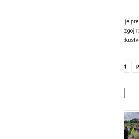
okoljem.
Dogodek je bil več kot le pohod – bil je pr
izkušnjo. Takšni programi bogatijo vzgojn
nadgrajujejo cilje rednega pouka z izkus
OŠ Križevci
učenci
DUO Veržej
p
Deli
Facebook
X
Messenger
WhatsApp
Copy
PrintFrien
Email
Link