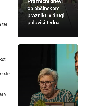
Praznični dnevi
ob občinskem
prazniku v drugi
polovici tedna ...
e ter
 kot
torske
ar v