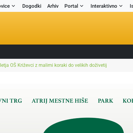
vice
Dogodki
Arhiv
Portal
Interaktivno
I
iletja OŠ Križevci z malimi koraki do velikih doživetij