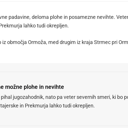
vne padavine, deloma plohe in posamezne nevihte. Vete
Prekmurja lahko tudi okrepljen.
o iz območja Ormoža, med drugim iz kraja Strmec pri Or
e možne plohe in nevihte
pihal jugozahodnik, nato pa veter severnih smeri, ki bo p
tajerske in Prekmurja lahko tudi okrepljen.