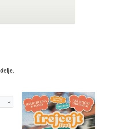
delje.
»