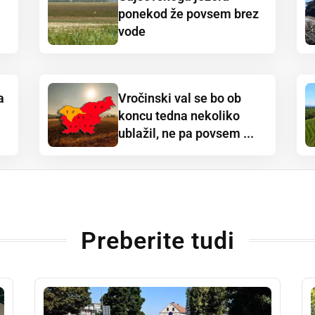
ponekod že povsem brez
vode
a
Vročinski val se bo ob
koncu tedna nekoliko
ublažil, ne pa povsem ...
Preberite tudi