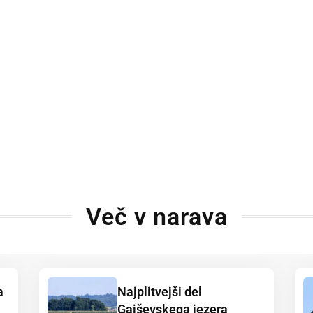
Več v narava
a
Najplitvejši del
Gajševskega jezera