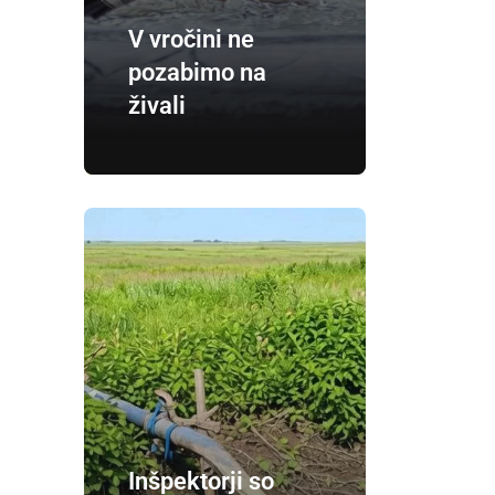
V vročini ne
pozabimo na
živali
Inšpektorji so