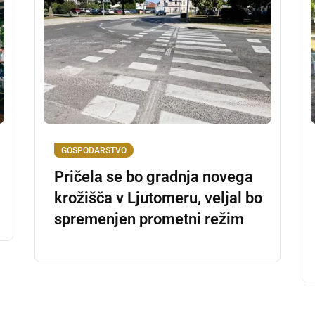
GOSPODARSTVO
Pričela se bo gradnja novega
krožišča v Ljutomeru, veljal bo
spremenjen prometni režim