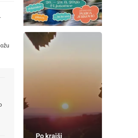
r
možu
o
Po krajši