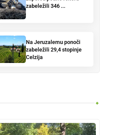
zabeležili 346 ...
Na Jeruzalemu ponoči
zabeležili 29,4 stopinje
Celzija