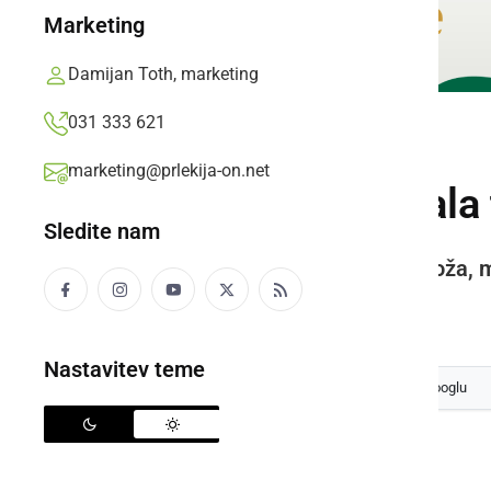
Marketing
Damijan Toth, marketing
031 333 621
NARAVA
marketing@prlekija-on.net
V Prlekiji že padala
Sledite nam
O toči poročajo iz območja Ormoža, m
Prlekija-on.net,
četrtek, 15. maj 2025 ob 15:20
Nastavitev teme
Izberite
Prlekijo
kot svoj prednostni vir na Googlu
Toča v Prlekiji