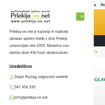
Naslovnica
No
Prlekija-on.net je največji in najbolje
obiskan spletni medij v širši Prlekiji,
Sledite nam:
NEDELJA, 9. AVGUST 2026
ustanovljen leta 2005. Mesečno nas
Naslovnica
Narava
V Prlekiji že padala toča
obišče okoli 450 tisoč obiskovalcev.
Uredništvo
Dejan Razlag, odgovorni urednik
041 956 530
info@prlekija-on.net