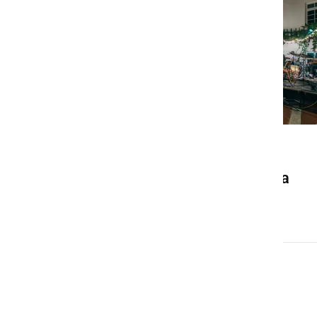
DRUŽABNO
Ljutomer bo konec avgusta
znova gostil Frejcejt fest