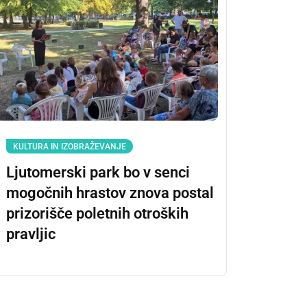
KULTURA IN IZOBRAŽEVANJE
Ljutomerski park bo v senci
mogočnih hrastov znova postal
prizorišče poletnih otroških
pravljic