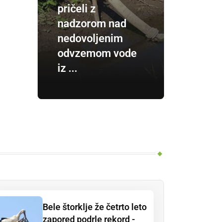
pričeli z
nadzorom nad
nedovoljenim
odvzemom vode
iz ...
Bele štorklje že četrto leto
zapored podrle rekord -