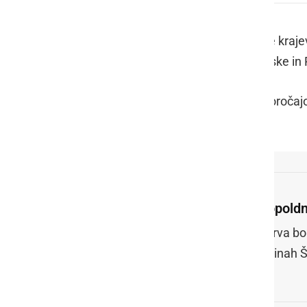
Za četrtek popoldne so napovedane kraje
severnih smeri bo po nižinah Štajerske in 
Ponekod je že padala toča, o tem poročaj
in Velike Nedelje.
Popoldn
Sprva bo 
nižinah Š