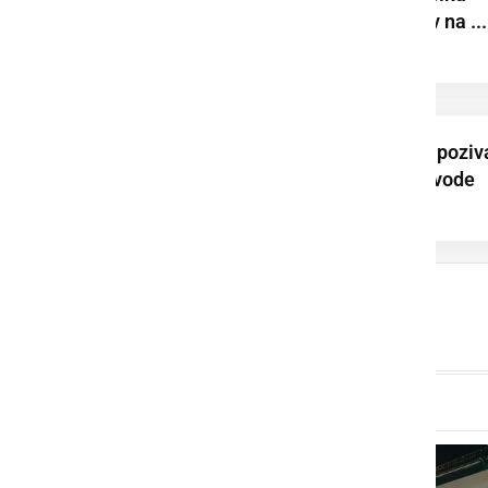
prepovedan ribolov na ...
Prleška komunala poziv
k varčni rabi pitne vode