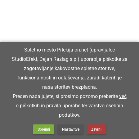
GOSPODARSTVO
Podpisana pogodba za začetek ene
največjih infrastrukturnih investicij v
občini Ljutomer
Spletno mesto Prlekija-on.net (upravljalec
StudioEfekt, Dejan Razlag s.p.) uporablja piškotke za
GOSPODARSTVO
zagotavljanje kakovostne spletne storitve,
Obrtnik leta 2026 je Milan Horvat
funkcionalnosti in oglaševanja, zaradi katerih je
naša storitev brezplačna.
Preden nadaljujete, si prosimo pozorno preberite
več
o piškotkih
in
pravila uporabe ter varstvo osebnih
DRUŽABNO
podatkov
.
Začetek prazničnega tedna v Ljutomeru v
znamenju povezanosti in novih pridobitev
Sprejmi
Nastavitve
Zavrni