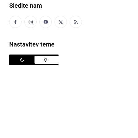
Sledite nam
Toča v Ljutomeru in poplave v Cezanjevcih
Nastavitev teme
V torek popoldan je naše kraje ponovno zajelo
neurje, med močnejšim nalivom je v Ljutomeru in
okolici padala toča, poplavilo je nekatere ceste. V
Cezanjevcih je poplavilo tudi osnovno šolo. Več v
spodnjih videih in na fotografijah.
Po napovedih Agencije RS za okolje (Arso) bo zvečer
in ponoči večinoma oblačno. Še se bodo pojavljale
krajevne plohe, sprva bodo tudi nevihte. Najnižje
jutranje temperature bodo od 9 do 15 °C.