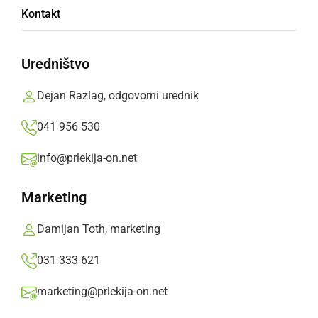
Kontakt
Med močnejšim nalivom je v Ljutomeru in
okolici padala tudi toča.
Uredništvo
Prlekija-on.net,
torek, 20. maj 2025 ob 17:32
Dejan Razlag, odgovorni urednik
041 956 530
»
Izberite
Prlekijo
kot svoj prednostni vir na Googlu
info@prlekija-on.net
Marketing
Damijan Toth, marketing
031 333 621
marketing@prlekija-on.net