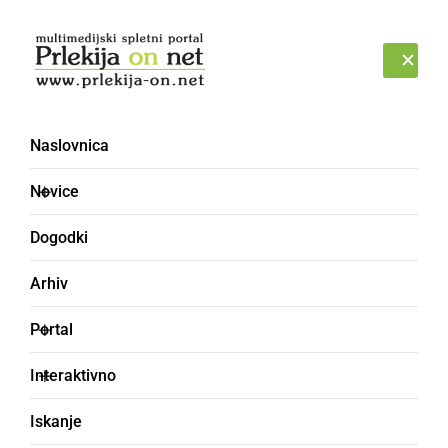
Prijava
SOBOTA, 8. AVGUST 2026
Naslovnica
Novice
Dogodki
Arhiv
NARAVA
Portal
Zajelo nas je neurje s
Interaktivno
točo, poplavilo je tudi
Iskanje
šolo