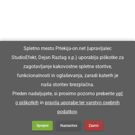
Spletno mesto Prlekija-on.net (upravljalec
StudioEfekt, Dejan Razlag s.p.) uporablja piškotke za
zagotavljanje kakovostne spletne storitve,
funkcionalnosti in oglaševanja, zaradi katerih je
naša storitev brezplačna.
Preden nadaljujete, si prosimo pozorno preberite
več
o piškotkih
in
pravila uporabe ter varstvo osebnih
podatkov
.
Sprejmi
Nastavitve
Zavrni