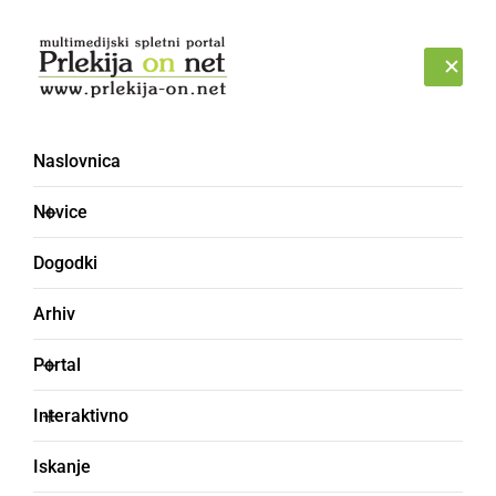
Prijava
SOBOTA, 8. AVGUST 2026
Naslovnica
Novice
Dogodki
Arhiv
GOSPODARSTVO
Portal
Odprli prenovljeno
Interaktivno
centralno lekarno
Iskanje