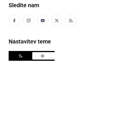
Sledite nam
Odprtje prenovljene centralne lekarne
Nastavitev teme
Pomurske lekarne
so v sredo, 21.5. 2025 svečano
odprle prenovljeno centralno
Lekarno Murska
Sobota na Kocljevi ulici 2.
Gre za pomembno
pridobitev za regijo, saj gre za eno najsodobneje
prenovljenih lekarn v Sloveniji. V celoti financirana
investicija v vrednosti dva milijona evrov je rezultat
strokovnega načrtovanja in usmerjenosti k višji
kakovosti lekarniških storitev.