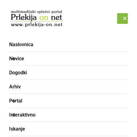
Prijava
SOBOTA, 8. AVGUST 2026
Naslovnica
Novice
Dogodki
Arhiv
GOSPODARSTVO
Portal
Aleš Plohl prevzel
Interaktivno
vodenje PP Podlehnik
Iskanje