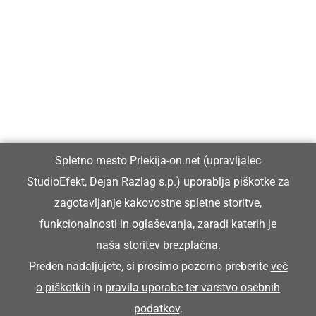
Prlekija-on.net je največji in najbolje obiskan spletni medij v
Prlekiji.
Vpisan je v razvid medijev, ki ga vodi Ministrstvo za kulturo
Republike Slovenije, pod zaporedno številko 1529.
Glavni in odgovorni urednik:
Spletno mesto Prlekija-on.net (upravljalec
Dejan Razlag
StudioEfekt, Dejan Razlag s.p.) uporablja piškotke za
info@prlekija-on.net
zagotavljanje kakovostne spletne storitve,
funkcionalnosti in oglaševanja, zaradi katerih je
naša storitev brezplačna.
Preden nadaljujete, si prosimo pozorno preberite
več
o piškotkih
in
pravila uporabe ter varstvo osebnih
© Prlekija-on.net | 2005 - 2026 | Vse pravice pridržane |
podatkov
.