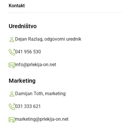
Pred tem je delo opravljal kot pomočnik
Kontakt
načelnika na PP Ormož.
Prlekija-on.net,
ponedeljek, 2. junij 2025 ob 15:54
Uredništvo
Dejan Razlag, odgovorni urednik
»
Izberite
Prlekijo
kot svoj prednostni vir na Googlu
041 956 530
info@prlekija-on.net
Marketing
Damijan Toth, marketing
031 333 621
marketing@prlekija-on.net