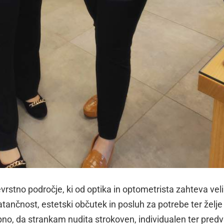
evrstno področje, ki od optika in optometrista zahteva vel
ančnost, estetski občutek in posluh za potrebe ter želje l
mbno, da strankam nudita strokoven, individualen ter pre