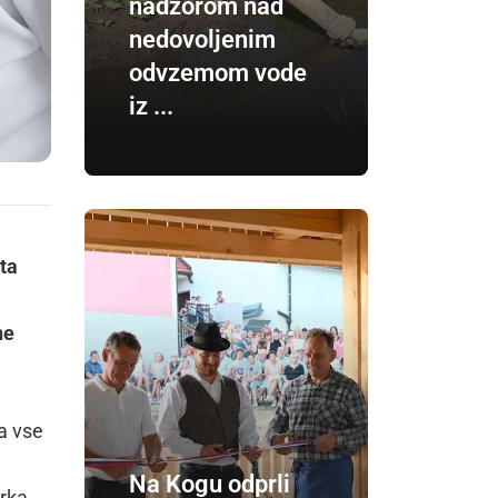
nadzorom nad
nedovoljenim
odvzemom vode
iz ...
eta
ne
ka vse
Na Kogu odprli
rka,