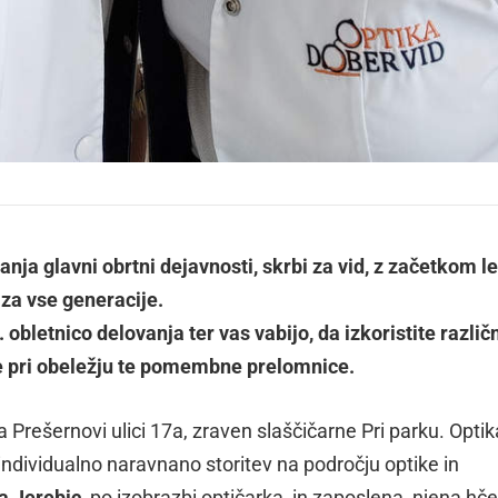
anja glavni obrtni dejavnosti, skrbi za vid, z začetkom l
 za vse generacije.
 obletnico delovanja ter vas vabijo, da izkoristite različ
te pri obeležju te pomembne prelomnice.
 Prešernovi ulici 17a, zraven slaščičarne Pri parku. Opti
individualno naravnano storitev na področju optike in
a Jerebic
, po izobrazbi optičarka, in zaposlena, njena hče