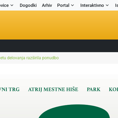
vice
Dogodki
Arhiv
Portal
Interaktivno
I
 letu delovanja razširila ponudbo