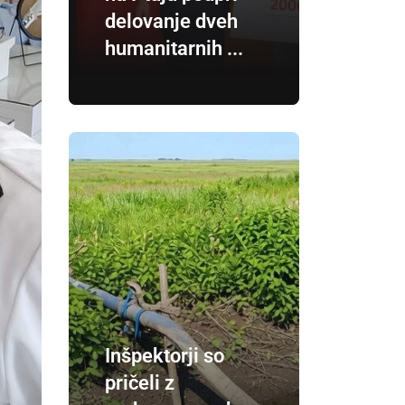
delovanje dveh
humanitarnih ...
Inšpektorji so
pričeli z