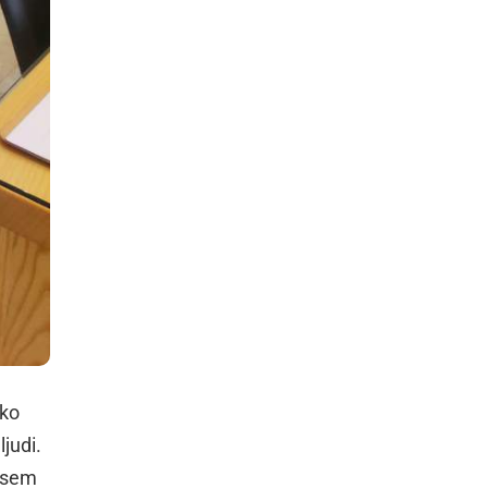
iko
judi.
dvsem