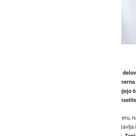
Sarah in Tanja Jerebic
Optika Dober vid je v svojem 6. letu delov
2025 dodala novo storitev, ki je primerna
V ponedeljek, 9. junija 2025, praznujejo 6.
ugodnosti ter se skupaj z njimi poveseli
Optika Dober vid se nahaja v Ljutomeru, na
od odprtja leta 2019 strankam zagotavlja 
optometrije. Ustanoviteljica podjetja,
Tanj