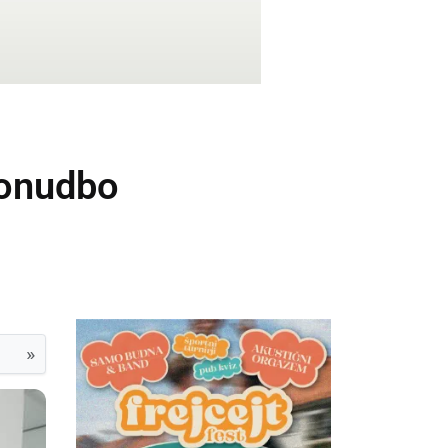
 ponudbo
»