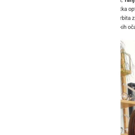
Sarah Jerebic
, optičarka ter študentka op
znanjem ustrezno svetujeta in poskrbita z
medicinskih pripomočkov: korekcijskih očal