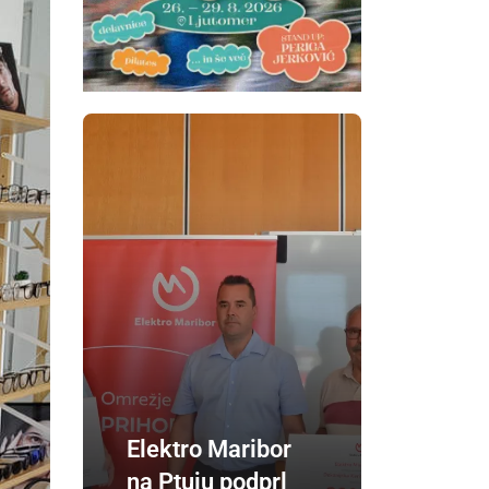
Elektro Maribor
na Ptuju podprl