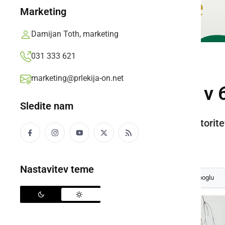
Marketing
Damijan Toth, marketing
031 333 621
GOSPODARSTVO
marketing@prlekija-on.net
Optika Dober vid v 
Sledite nam
Praznovanje obletnice in nova storite
Oglasno sporočilo,
petek, 6. junij 2025 ob 08:15
Nastavitev teme
Izberite
Prlekijo
kot svoj prednostni vir na Googlu