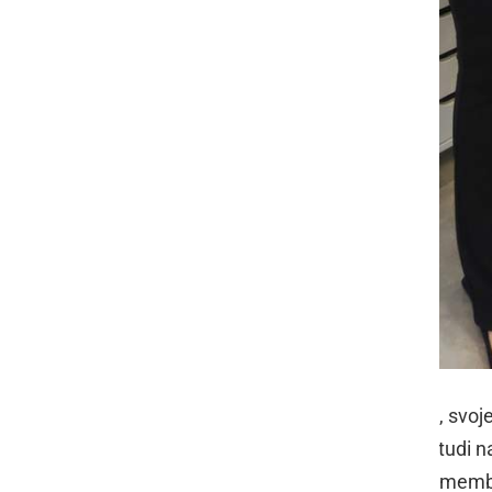
Zavedata se, da je optika specifično, svoj
strokovne podkovanosti, ob tem pa tudi nat
S tega vidika jima je še toliko bolj pome