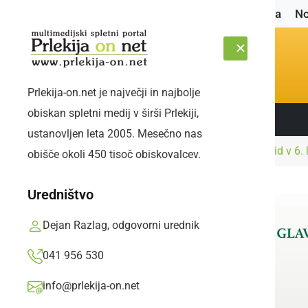
Naslovnica
No
Prlekija-on.net je največji in najbolje
obiskan spletni medij v širši Prlekiji,
Sledite nam:
SOBOTA, 8. AVGUST 2026
ustanovljen leta 2005. Mesečno nas
Naslovnica
Gospodarstvo
Optika Dober vid v 6.
obišče okoli 450 tisoč obiskovalcev.
Uredništvo
Dejan Razlag, odgovorni urednik
041 956 530
info@prlekija-on.net