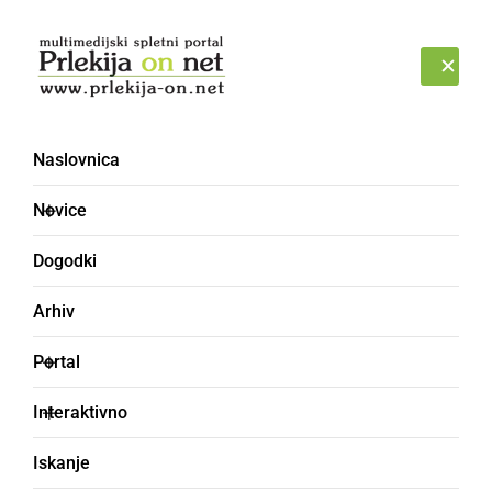
Prijava
SOBOTA, 8. AVGUST 2026
Naslovnica
Novice
Dogodki
Arhiv
GOSPODARSTVO
Portal
Rahela Žižek Mraz iz ZD
Interaktivno
Ljutomer je naj
Iskanje
zobozdravnica leta